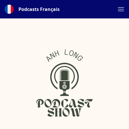
Podcasts Français