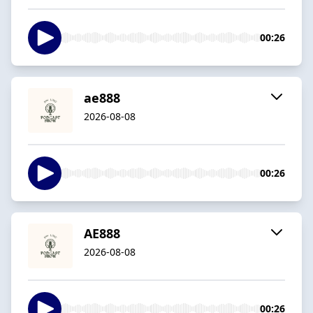
00:26
ae888
2026-08-08
00:26
AE888
2026-08-08
00:26