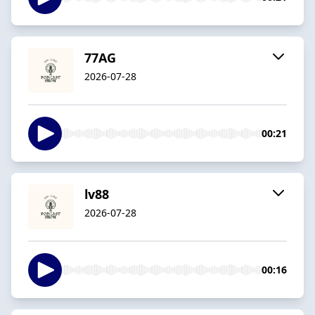
77AG
2026-07-28
00:21
lv88
2026-07-28
00:16