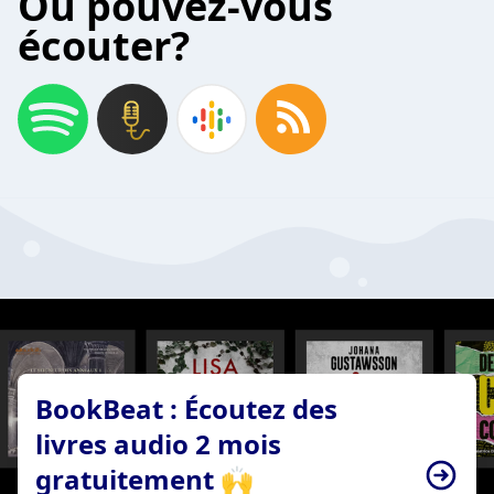
Où pouvez-vous
écouter?
BookBeat : Écoutez des
livres audio 2 mois
gratuitement 🙌