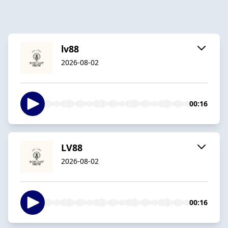
lv88
2026-08-02
00:16
LV88
2026-08-02
00:16