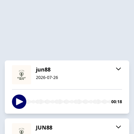
jun88
2026-07-26
00:18
JUN88