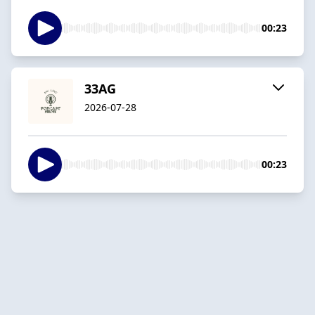
00:23
33AG
2026-07-28
00:23