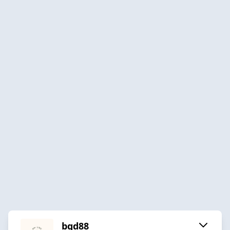
bgd88