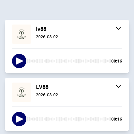
lv88
2026-08-02
00:16
LV88
2026-08-02
00:16