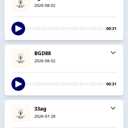
2026-08-02
00:31
BGD88
2026-08-02
00:31
33ag
2026-07-28