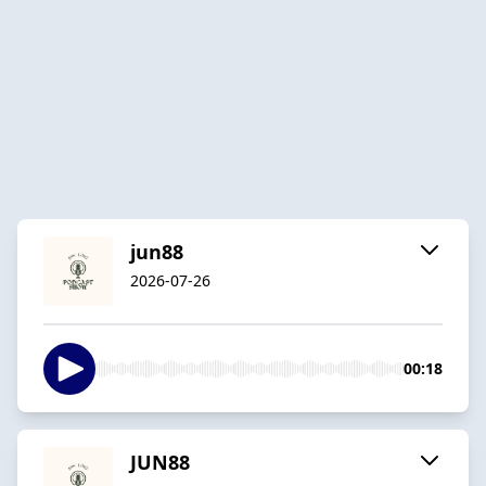
jun88
2026-07-26
00:18
JUN88