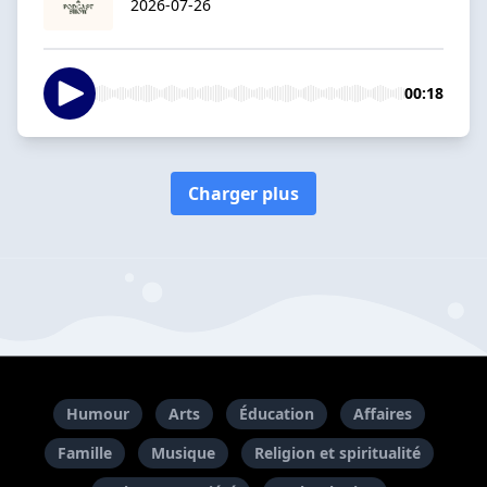
2026-07-26
00:18
Charger plus
Humour
Arts
Éducation
Affaires
Famille
Musique
Religion et spiritualité