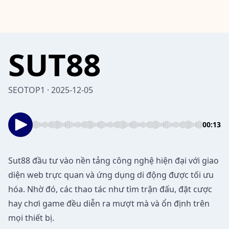
SUT88
SEOTOP1 · 2025-12-05
00:13
Sut88
đầu tư vào nền tảng công nghệ hiện đại với giao
diện web trực quan và ứng dụng di động được tối ưu
hóa. Nhờ đó, các thao tác như tìm trận đấu, đặt cược
hay chơi game đều diễn ra mượt mà và ổn định trên
mọi thiết bị.