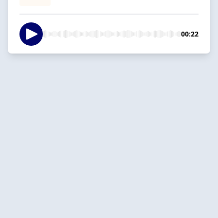
00:22