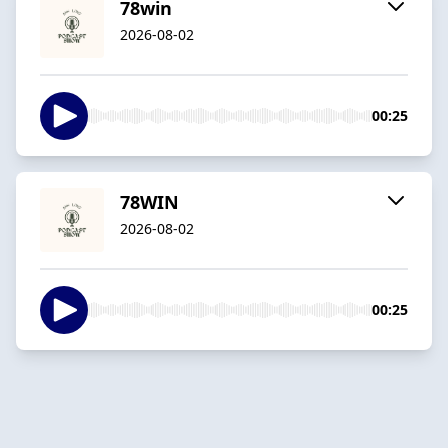
78win
2026-08-02
00:25
78WIN
2026-08-02
00:25