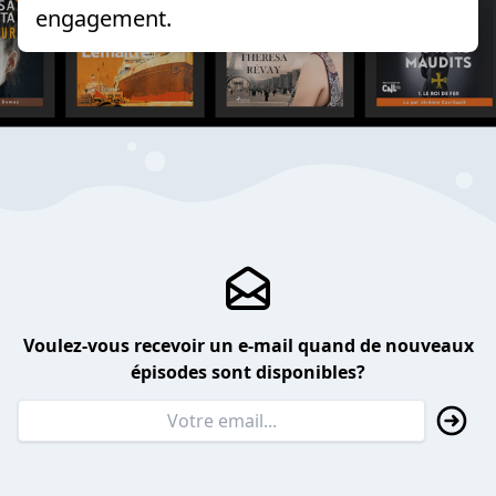
engagement.
Voulez-vous recevoir un e-mail quand de nouveaux
épisodes sont disponibles?