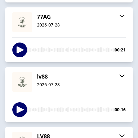
77AG
2026-07-28
00:21
lv88
2026-07-28
00:16
LV88