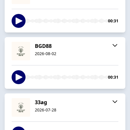
00:31
BGD88
2026-08-02
00:31
33ag
2026-07-28