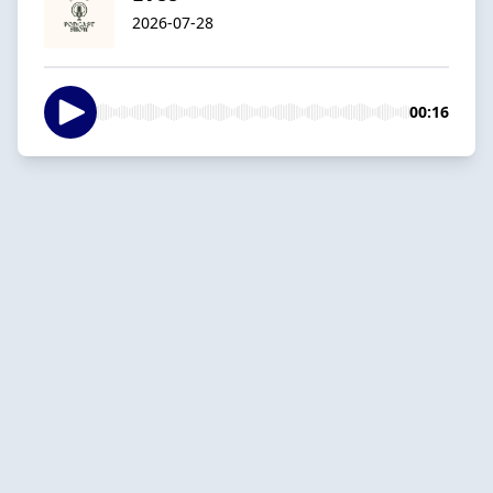
2026-07-28
00:16