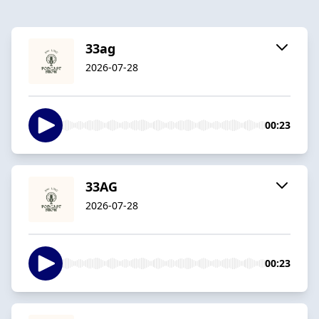
33ag
2026-07-28
00:23
33AG
2026-07-28
00:23