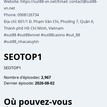
Website:
https://sut88-vn.net/
Email:
contact@sut88-
vn.net
Phone: 0908126734
Địa chỉ: 601/1 Đ. Phạm Văn Chí, Phường 7, Quận 6,
Thành phố Hồ Chí Minh, Vietnam
#sut88 #sut88vnnet #sut88casino #sut_88
#sut88_nhacaiuytin
SEOTOP1
SEOTOP1
Nombre d'épisodes:
2,967
Dernier épisode:
2026-08-02
Où pouvez-vous