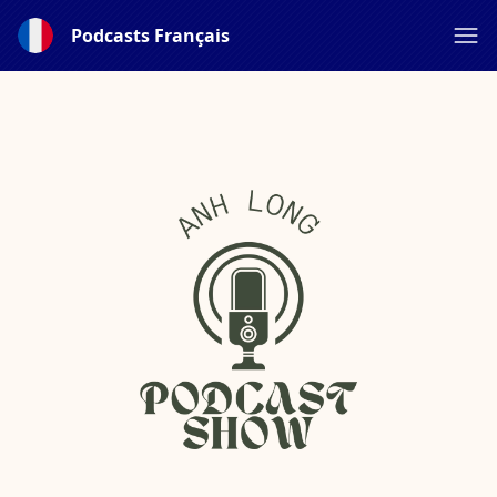
Podcasts Français