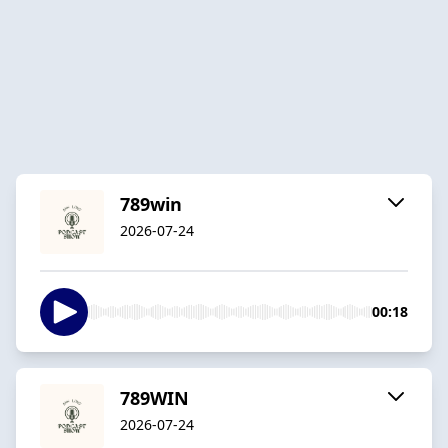
789win
2026-07-24
00:18
789WIN
2026-07-24