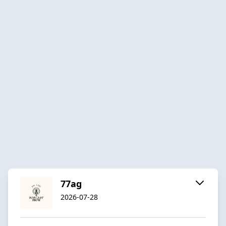
77ag
2026-07-28