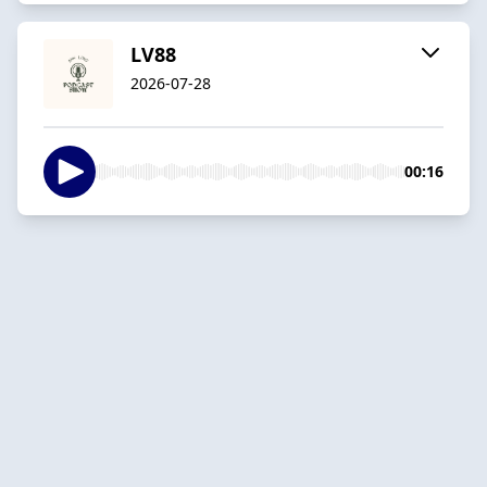
LV88
2026-07-28
00:16