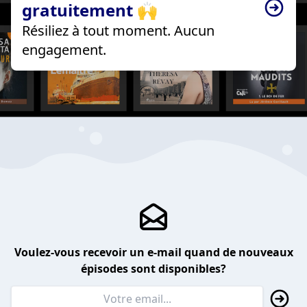
gratuitement 🙌
Résiliez à tout moment. Aucun
engagement.
Voulez-vous recevoir un e-mail quand de nouveaux
épisodes sont disponibles?