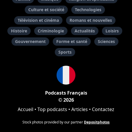
Culture et société
Technologies
Télévision et cinéma
Romans et nouvelles
Histoire
Criminologie
Actualités
Loisirs
Gouvernement
Forme et santé
Sciences
Sports
Podcasts Français
© 2026
Accueil
•
Top podcasts
•
Articles
•
Contactez
Stock photos provided by our partner
Depositphotos