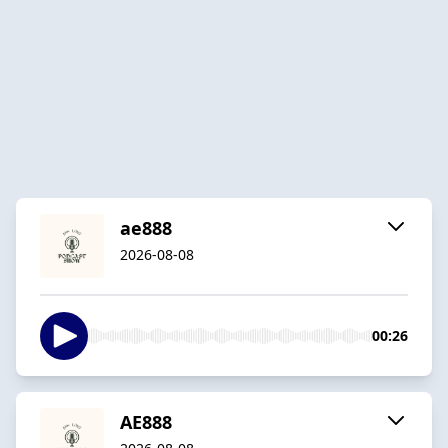
ae888
2026-08-08
00:26
AE888