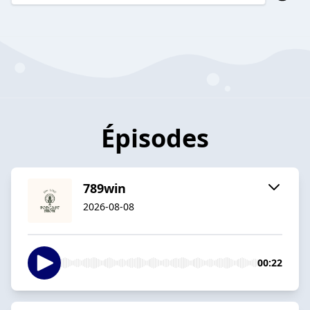
Épisodes
789win
2026-08-08
00:22