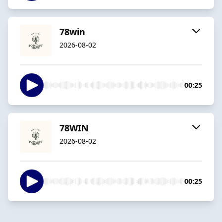
78win
2026-08-02
00:25
78WIN
2026-08-02
00:25