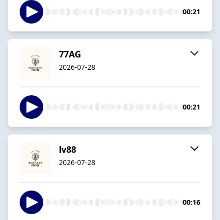
00:21
77AG
2026-07-28
00:21
lv88
2026-07-28
00:16