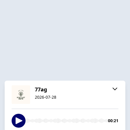
77ag
2026-07-28
00:21