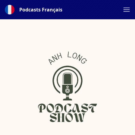
Podcasts Français