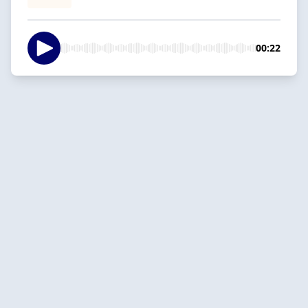
00:22