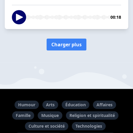
00:18
Charger plus
Humour
Arts
Éducation
Affaires
Famille
Musique
Religion et spiritualité
Culture et société
Technologies