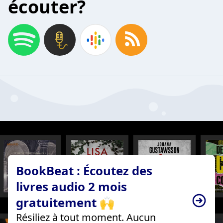
écouter?
BookBeat : Écoutez des
livres audio 2 mois
gratuitement 🙌
Résiliez à tout moment. Aucun