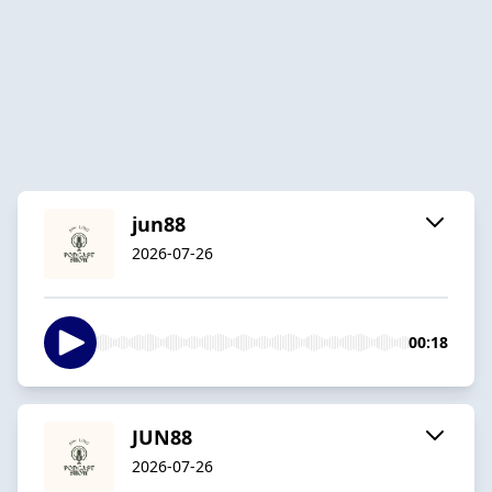
jun88
2026-07-26
00:18
JUN88
2026-07-26