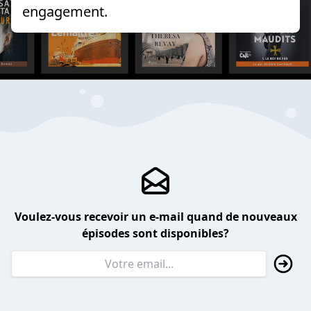
engagement.
Voulez-vous recevoir un e-mail quand de nouveaux
épisodes sont disponibles?