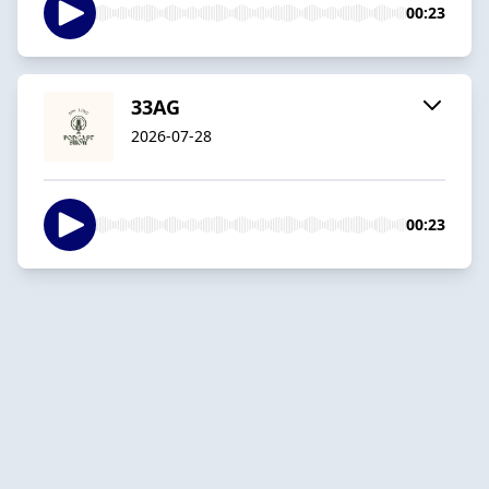
00:23
33AG
2026-07-28
00:23