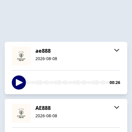
ae888
2026-08-08
00:26
AE888
2026-08-08