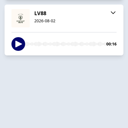
LV88
2026-08-02
00:16