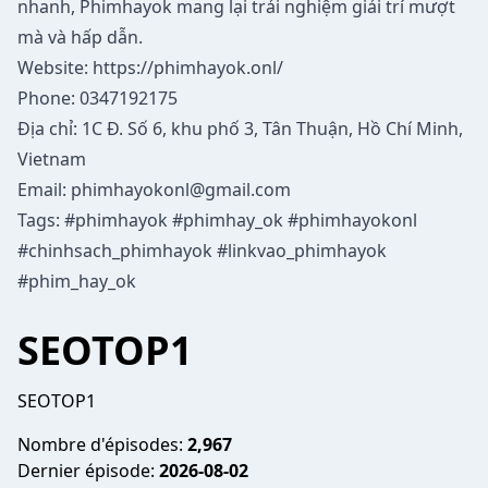
nhanh, Phimhayok mang lại trải nghiệm giải trí mượt
mà và hấp dẫn.
Website:
https://phimhayok.onl/
Phone: 0347192175
Địa chỉ: 1C Đ. Số 6, khu phố 3, Tân Thuận, Hồ Chí Minh,
Vietnam
Email:
phimhayokonl@gmail.com
Tags: #phimhayok #phimhay_ok #phimhayokonl
#chinhsach_phimhayok #linkvao_phimhayok
#phim_hay_ok
SEOTOP1
SEOTOP1
Nombre d'épisodes:
2,967
Dernier épisode:
2026-08-02