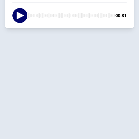
00:31