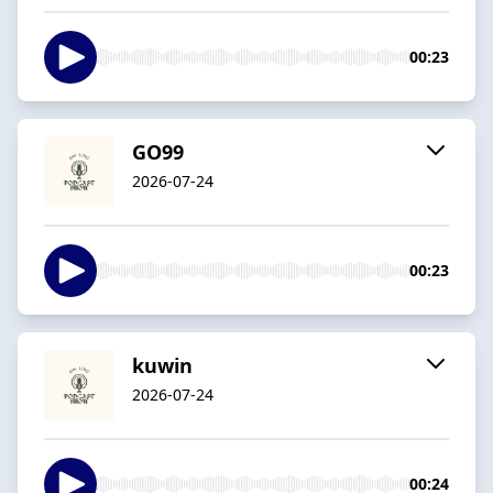
00:23
GO99
2026-07-24
00:23
kuwin
2026-07-24
00:24