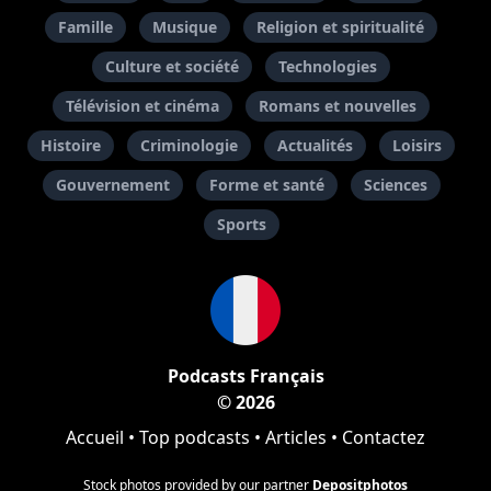
Famille
Musique
Religion et spiritualité
Culture et société
Technologies
Télévision et cinéma
Romans et nouvelles
Histoire
Criminologie
Actualités
Loisirs
Gouvernement
Forme et santé
Sciences
Sports
Podcasts Français
© 2026
Accueil
•
Top podcasts
•
Articles
•
Contactez
Stock photos provided by our partner
Depositphotos