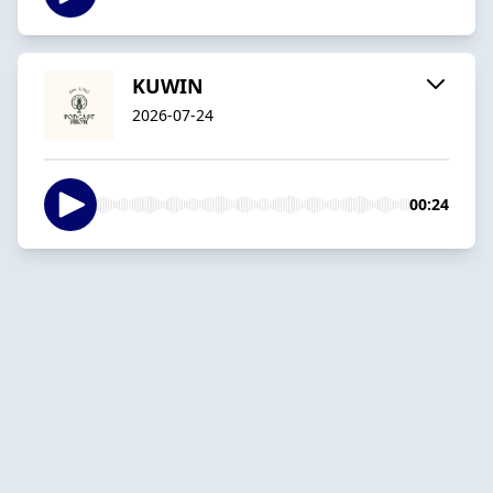
KUWIN
2026-07-24
00:24