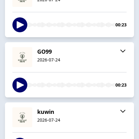
00:23
GO99
2026-07-24
00:23
kuwin
2026-07-24