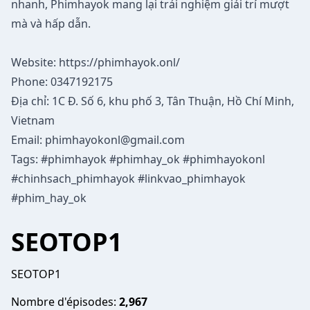
nhanh, Phimhayok mang lại trải nghiệm giải trí mượt
mà và hấp dẫn.
Website:
https://phimhayok.onl/
Phone: 0347192175
Địa chỉ: 1C Đ. Số 6, khu phố 3, Tân Thuận, Hồ Chí Minh,
Vietnam
Email:
phimhayokonl@gmail.com
Tags: #phimhayok #phimhay_ok #phimhayokonl
#chinhsach_phimhayok #linkvao_phimhayok
#phim_hay_ok
SEOTOP1
SEOTOP1
Nombre d'épisodes:
2,967