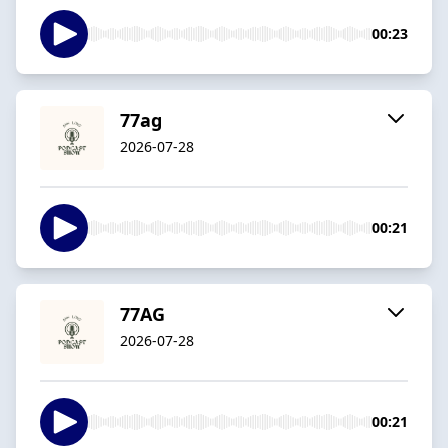
00:23
77ag
2026-07-28
00:21
77AG
2026-07-28
00:21