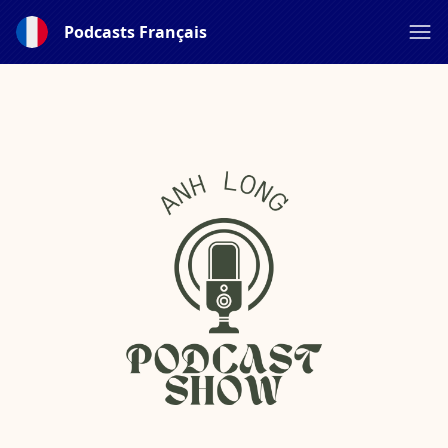
Podcasts Français