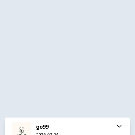
go99
2026-07-24