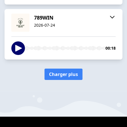
789WIN
2026-07-24
00:18
Charger plus