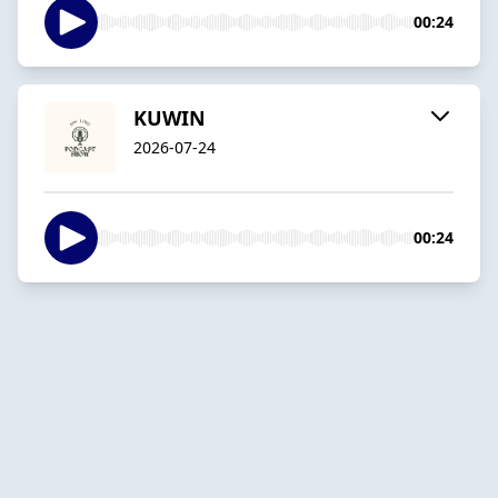
00:24
KUWIN
2026-07-24
00:24