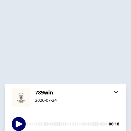
789win
2026-07-24
00:18