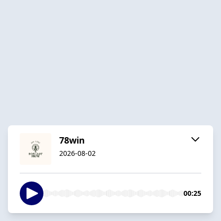
78win
2026-08-02
00:25