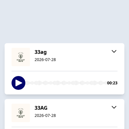
33ag
2026-07-28
00:23
33AG
2026-07-28