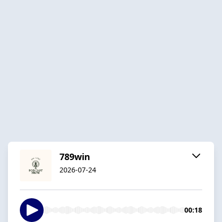
789win
2026-07-24
00:18