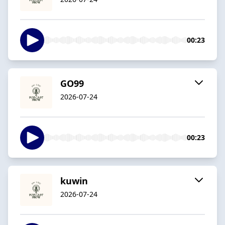
00:23
GO99
2026-07-24
00:23
kuwin
2026-07-24