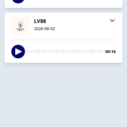
LV88
2026-08-02
00:16