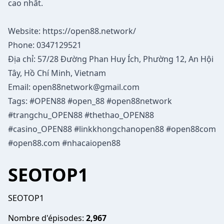
cao nhất.
Website:
https://open88.network/
Phone: 0347129521
Địa chỉ: 57/28 Đường Phan Huy Ích, Phường 12, An Hội
Tây, Hồ Chí Minh, Vietnam
Email:
open88network@gmail.com
Tags: #OPEN88 #open_88 #open88network
#trangchu_OPEN88 #thethao_OPEN88
#casino_OPEN88 #linkkhongchanopen88 #open88com
#open88.com #nhacaiopen88
SEOTOP1
SEOTOP1
Nombre d'épisodes:
2,967