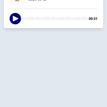
00:31