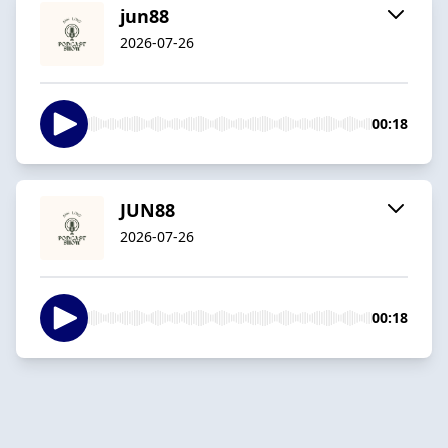
jun88
2026-07-26
00:18
JUN88
2026-07-26
00:18