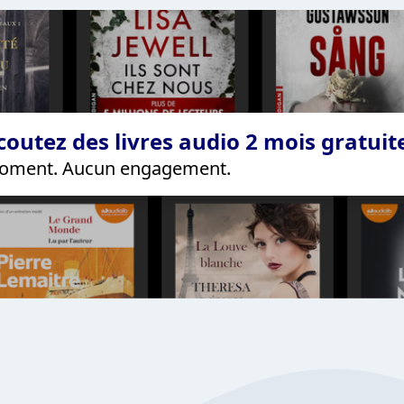
coutez des livres audio 2 mois gratui
 moment. Aucun engagement.