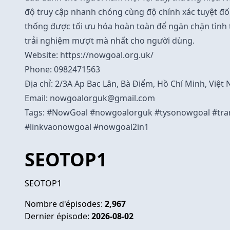
độ truy cập nhanh chóng cùng độ chính xác tuyệt đối
thống được tối ưu hóa hoàn toàn để ngăn chặn tình t
trải nghiệm mượt mà nhất cho người dùng.
Website:
https://nowgoal.org.uk/
Phone: 0982471563
Địa chỉ: 2/3A Ap Bac Lân, Bà Điểm, Hồ Chí Minh, Việt
Email:
nowgoalorguk@gmail.com
Tags: #NowGoal #nowgoalorguk #tysonowgoal #tr
#linkvaonowgoal #nowgoal2in1
SEOTOP1
SEOTOP1
Nombre d'épisodes:
2,967
Dernier épisode:
2026-08-02