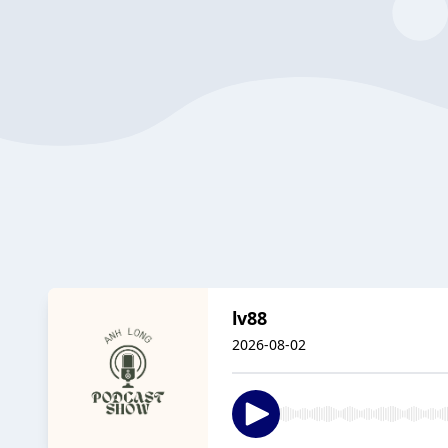
lv88
2026-08-02