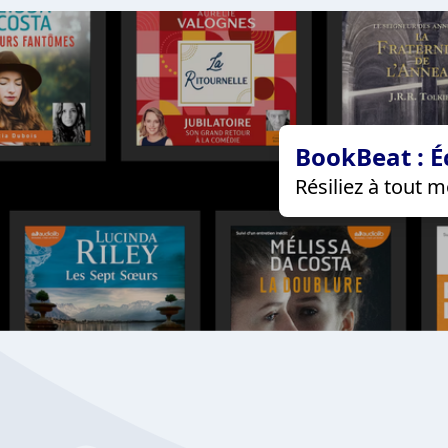
BookBeat : É
Résiliez à tout