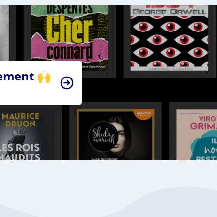
tement 🙌