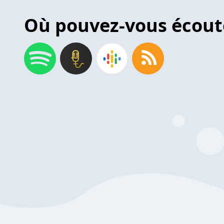
Où pouvez-vous écout