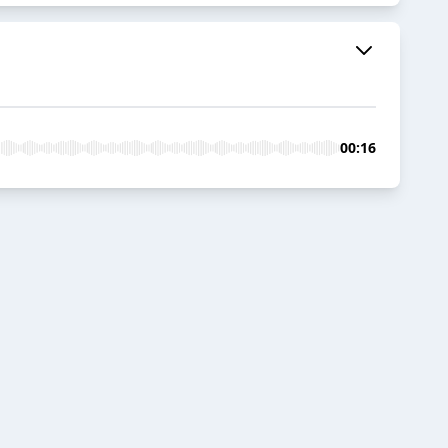
00:16