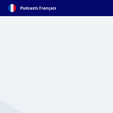
Podcasts Français