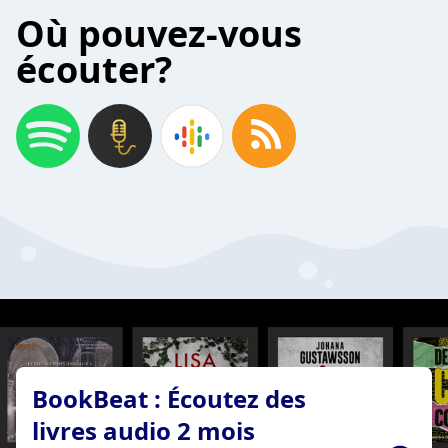
Où pouvez-vous
écouter?
BookBeat : Écoutez des
livres audio 2 mois