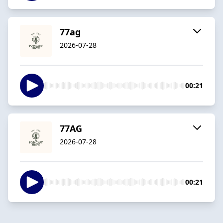
77ag
2026-07-28
00:21
77AG
2026-07-28
00:21