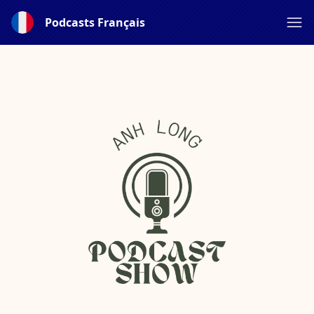
Podcasts Français