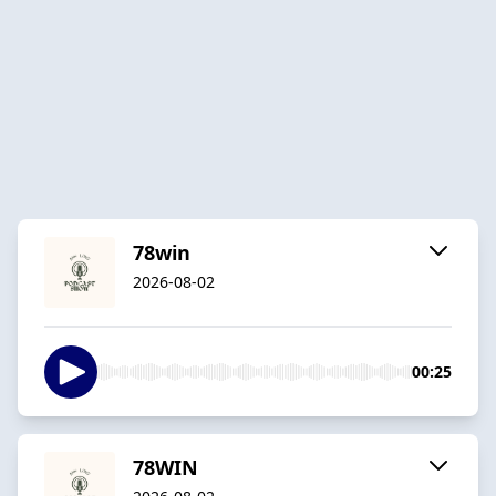
78win
2026-08-02
00:25
78WIN