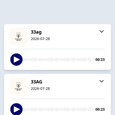
33ag
2026-07-28
00:23
33AG
2026-07-28
00:23