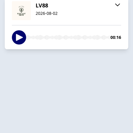
LV88
2026-08-02
00:16