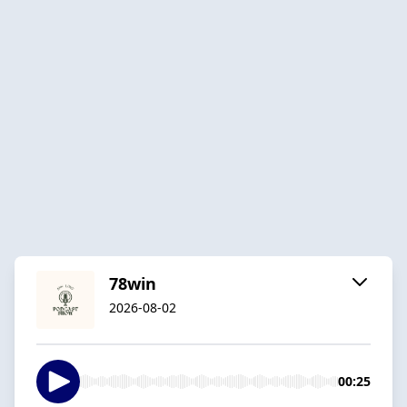
78win
2026-08-02
00:25