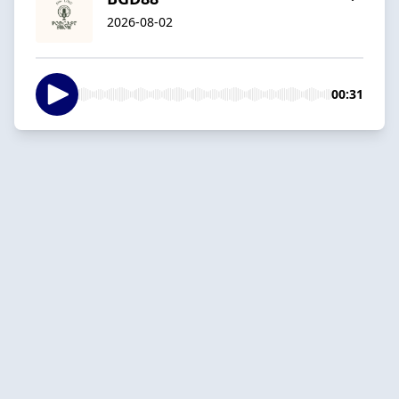
2026-08-02
00:31