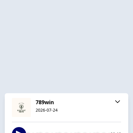
789win
2026-07-24