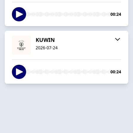
00:24
KUWIN
2026-07-24
00:24