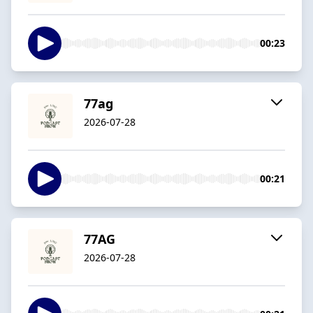
00:23
77ag
2026-07-28
00:21
77AG
2026-07-28