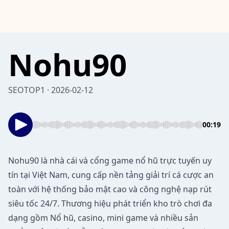
Nohu90
SEOTOP1 · 2026-02-12
00:19
Nohu90
là nhà cái và cổng game nổ hũ trực tuyến uy
tín tại Việt Nam, cung cấp nền tảng giải trí cá cược an
toàn với hệ thống bảo mật cao và công nghệ nạp rút
siêu tốc 24/7. Thương hiệu phát triển kho trò chơi đa
dạng gồm Nổ hũ, casino, mini game và nhiều sản