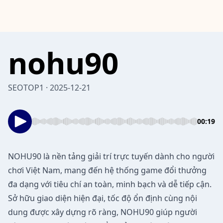
nohu90
SEOTOP1 · 2025-12-21
00:19
NOHU90
là nền tảng giải trí trực tuyến dành cho người
chơi Việt Nam, mang đến hệ thống game đổi thưởng
đa dạng với tiêu chí an toàn, minh bạch và dễ tiếp cận.
Sở hữu giao diện hiện đại, tốc độ ổn định cùng nội
dung được xây dựng rõ ràng, NOHU90 giúp người