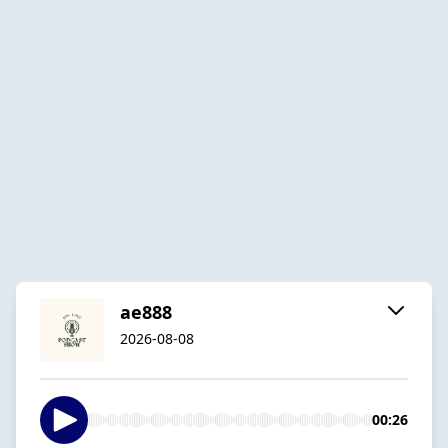
ae888
2026-08-08
00:26