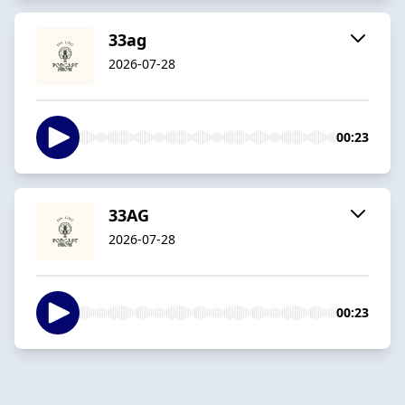
33ag
2026-07-28
00:23
33AG
2026-07-28
00:23