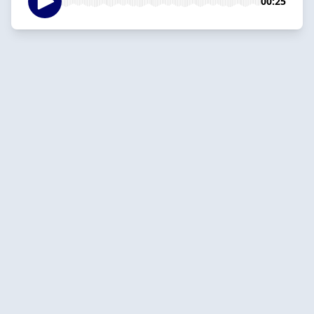
00:25