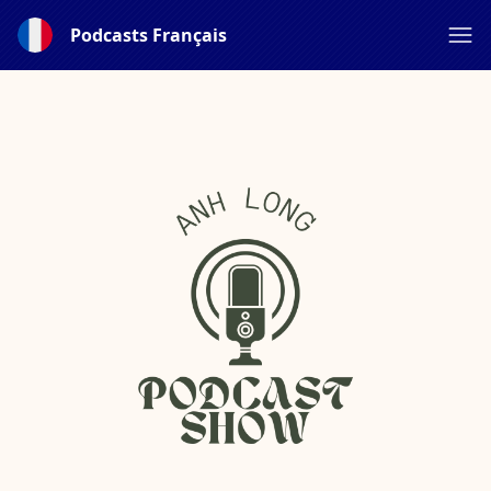
Podcasts Français