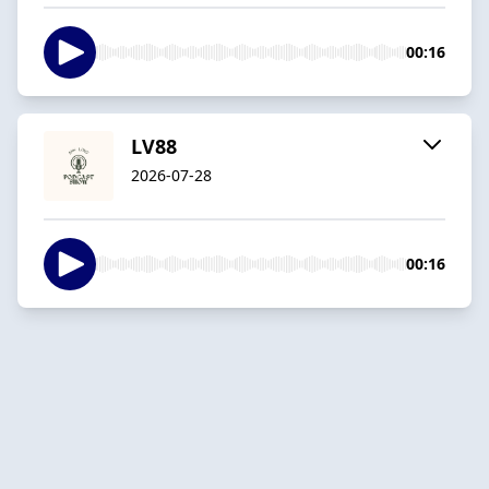
00:16
LV88
2026-07-28
00:16