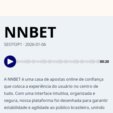
NNBET
SEOTOP1 · 2026-01-06
00:20
A
NNBET
é uma casa de apostas online de confiança
que coloca a experiência do usuário no centro de
tudo. Com uma interface intuitiva, organizada e
segura, nossa plataforma foi desenhada para garantir
estabilidade e agilidade ao público brasileiro, unindo