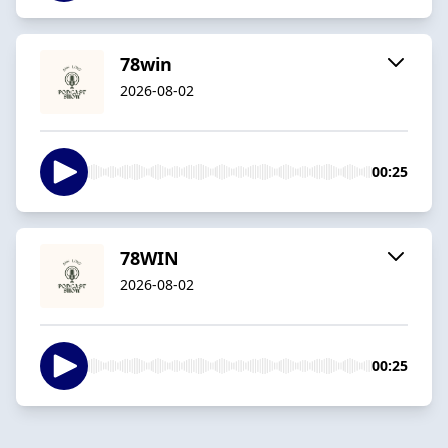
78win
2026-08-02
00:25
78WIN
2026-08-02
00:25