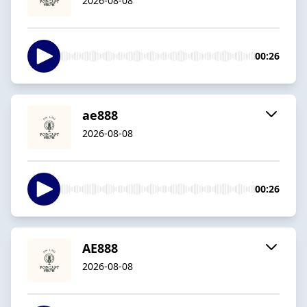
2026-08-08
00:26
ae888
2026-08-08
00:26
AE888
2026-08-08