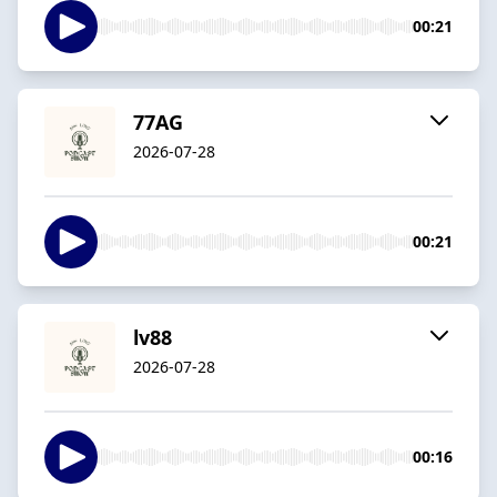
00:21
77AG
2026-07-28
00:21
lv88
2026-07-28
00:16