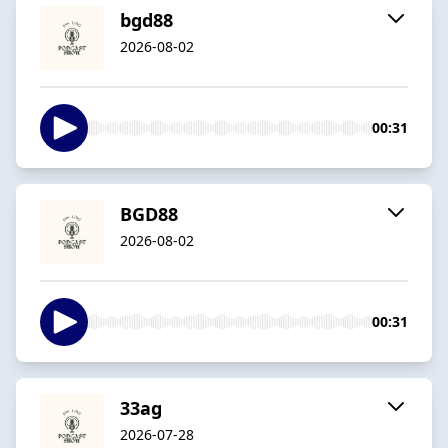
bgd88
2026-08-02
00:31
BGD88
2026-08-02
00:31
33ag
2026-07-28