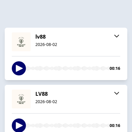
lv88
2026-08-02
00:16
LV88
2026-08-02
00:16