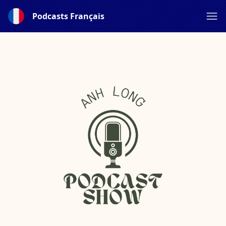
Podcasts Français