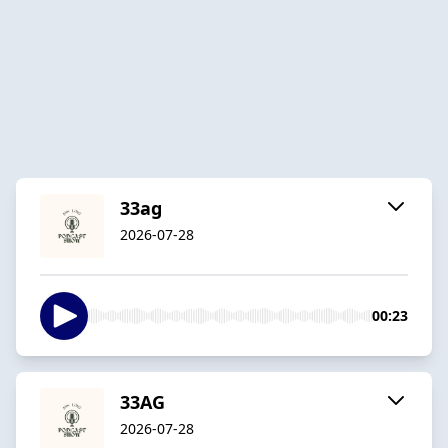
33ag
2026-07-28
00:23
33AG
2026-07-28