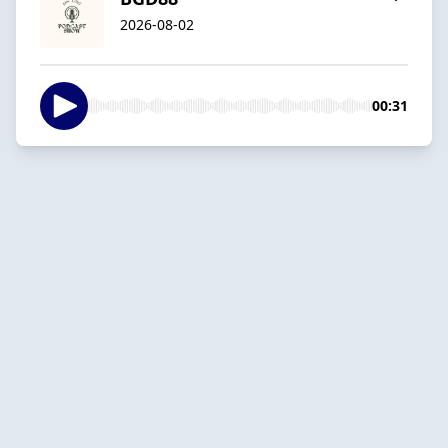
2026-08-02
00:31