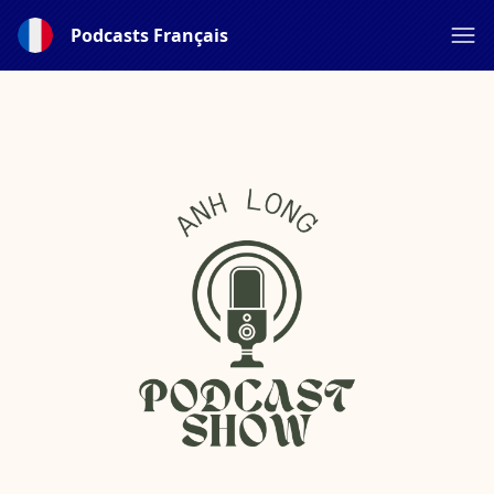
Podcasts Français