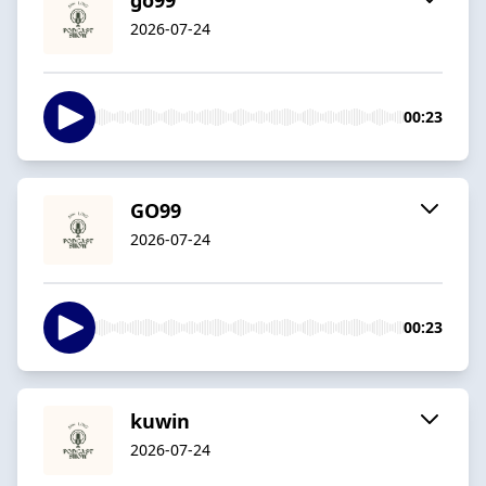
2026-07-24
00:23
GO99
2026-07-24
00:23
kuwin
2026-07-24