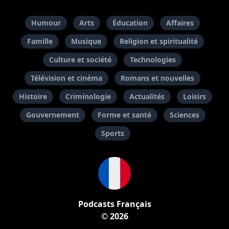
Humour
Arts
Éducation
Affaires
Famille
Musique
Religion et spiritualité
Culture et société
Technologies
Télévision et cinéma
Romans et nouvelles
Histoire
Criminologie
Actualités
Loisirs
Gouvernement
Forme et santé
Sciences
Sports
Podcasts Français
© 2026