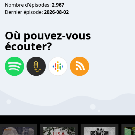
Nombre d'épisodes:
2,967
Dernier épisode:
2026-08-02
Où pouvez-vous
écouter?