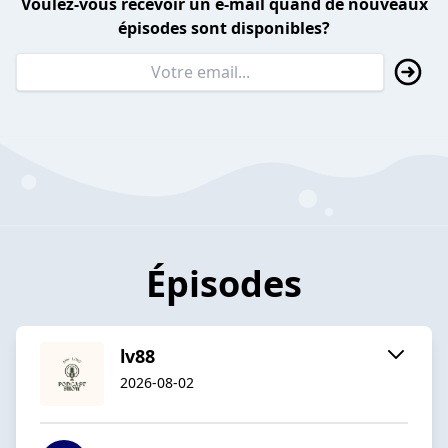
Voulez-vous recevoir un e-mail quand de nouveaux
épisodes sont disponibles?
Épisodes
lv88
2026-08-02