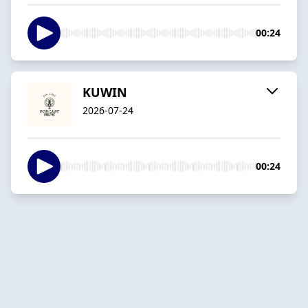
00:24
KUWIN
2026-07-24
00:24