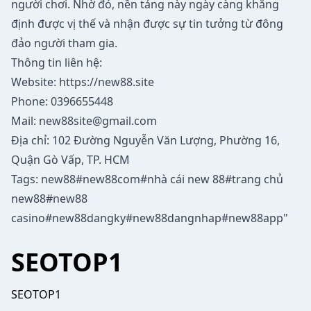
người chơi. Nhờ đó, nền tảng này ngày càng khẳng
định được vị thế và nhận được sự tin tưởng từ đông
đảo người tham gia.
Thông tin liên hệ:
Website:
⁠https://new88.site⁠
Phone: 0396655448
Mail:
new88site@gmail.com
Địa chỉ: 102 Đường Nguyễn Văn Lượng, Phường 16,
Quận Gò Vấp, TP. HCM
Tags: new88#new88com#nhà cái new 88#trang chủ
new88#new88
casino#new88dangky#new88dangnhap#new88app"
SEOTOP1
SEOTOP1