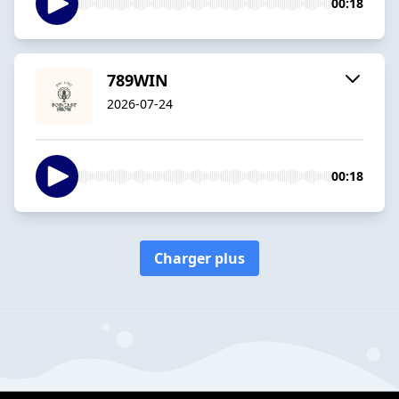
00:18
789WIN
2026-07-24
00:18
Charger plus