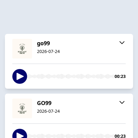
go99
2026-07-24
00:23
GO99
2026-07-24
00:23