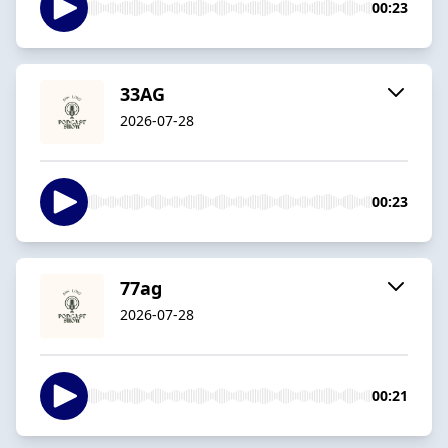
00:23
33AG
2026-07-28
00:23
77ag
2026-07-28
00:21