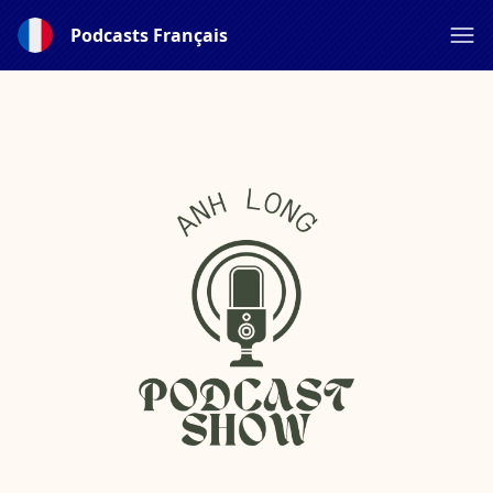
Podcasts Français