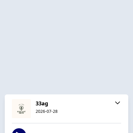
33ag
2026-07-28