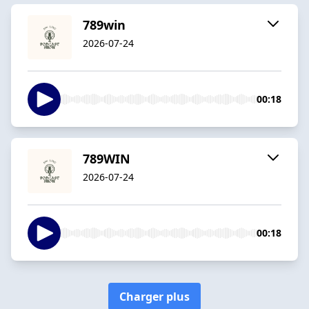
789win
2026-07-24
00:18
789WIN
2026-07-24
00:18
Charger plus