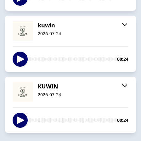
kuwin
2026-07-24
00:24
KUWIN
2026-07-24
00:24