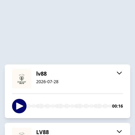
lv88
2026-07-28
00:16
LV88