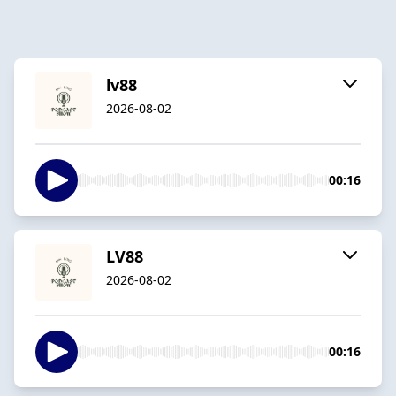
lv88
2026-08-02
00:16
LV88
2026-08-02
00:16