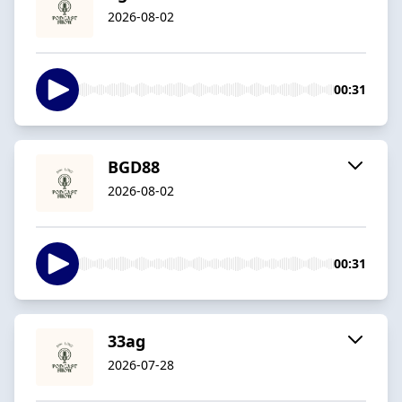
2026-08-02
00:31
BGD88
2026-08-02
00:31
33ag
2026-07-28