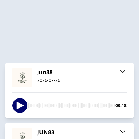
jun88
2026-07-26
00:18
JUN88