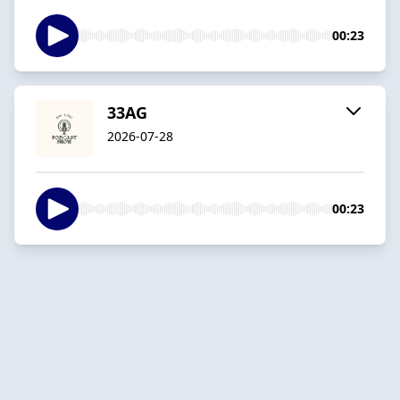
00:23
33AG
2026-07-28
00:23