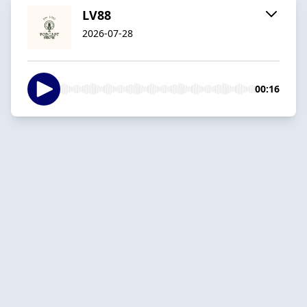
LV88
2026-07-28
00:16