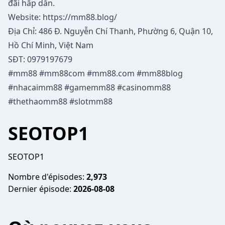
đãi hấp dẫn.
Website:
https://mm88.blog/
Địa Chỉ: 486 Đ. Nguyễn Chí Thanh, Phường 6, Quận 10,
Hồ Chí Minh, Việt Nam
SĐT: 0979197679
#mm88 #mm88com #mm88.com #mm88blog
#nhacaimm88 #gamemm88 #casinomm88
#thethaomm88 #slotmm88
SEOTOP1
SEOTOP1
Nombre d'épisodes:
2,973
Dernier épisode:
2026-08-08