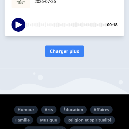
2026-07-26
00:18
Charger plus
Humour
Arts
Éducation
Affaires
Famille
Musique
Religion et spiritualité