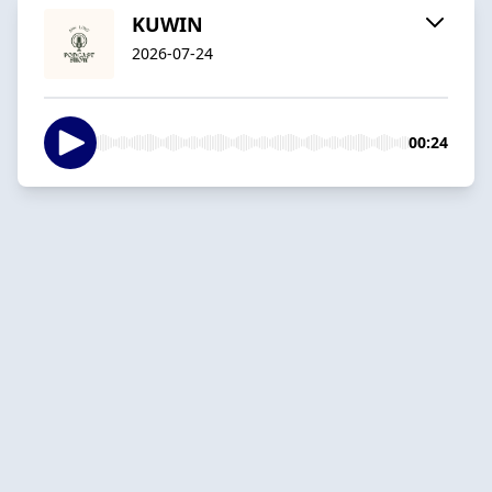
KUWIN
2026-07-24
00:24