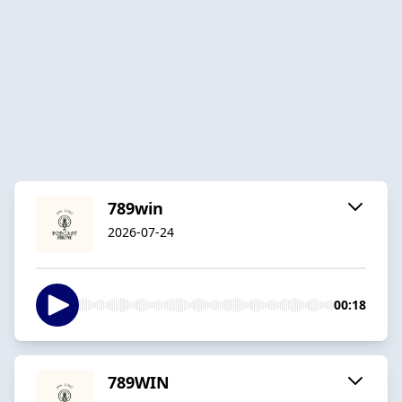
789win
2026-07-24
00:18
789WIN