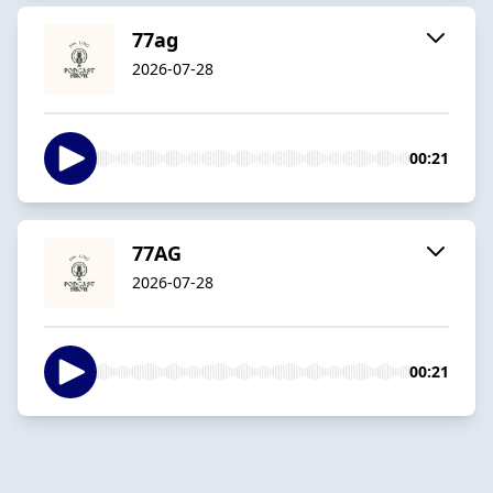
77ag
2026-07-28
00:21
77AG
2026-07-28
00:21