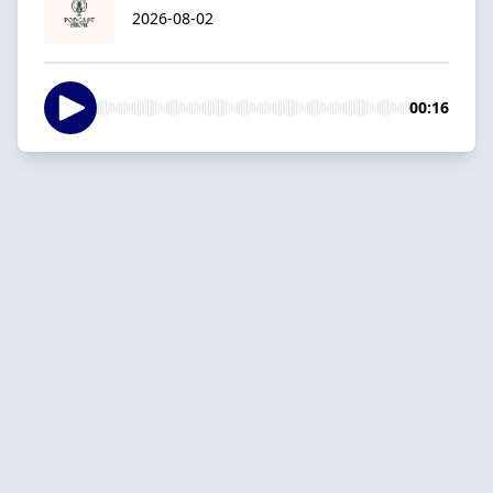
2026-08-02
00:16