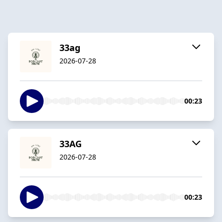
33ag
2026-07-28
00:23
33AG
2026-07-28
00:23