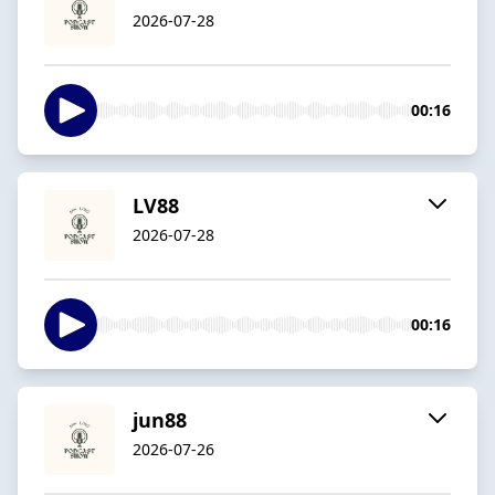
2026-07-28
00:16
LV88
2026-07-28
00:16
jun88
2026-07-26