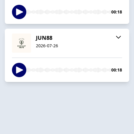
00:18
JUN88
2026-07-26
00:18