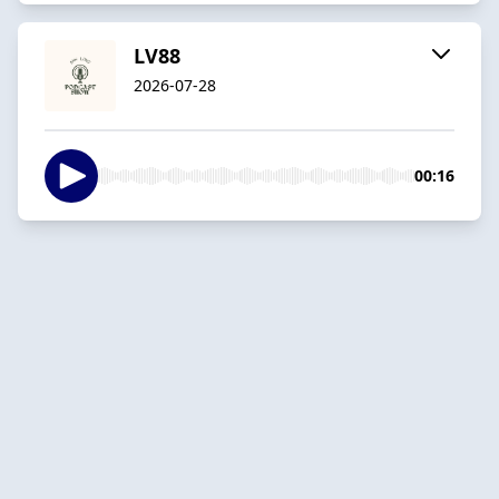
LV88
2026-07-28
00:16