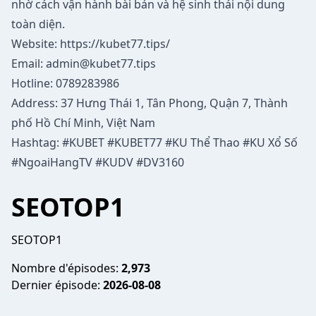
nhờ cách vận hành bài bản và hệ sinh thái nội dung
toàn diện.
Website:
https://kubet77.tips/
Email:
admin@kubet77.tips
Hotline: 0789283986
Address: 37 Hưng Thái 1, Tân Phong, Quận 7, Thành
phố Hồ Chí Minh, Việt Nam
Hashtag: #KUBET #KUBET77 #KU Thể Thao #KU Xổ Số
#NgoaiHangTV #KUDV #DV3160
SEOTOP1
SEOTOP1
Nombre d'épisodes:
2,973
Dernier épisode:
2026-08-08