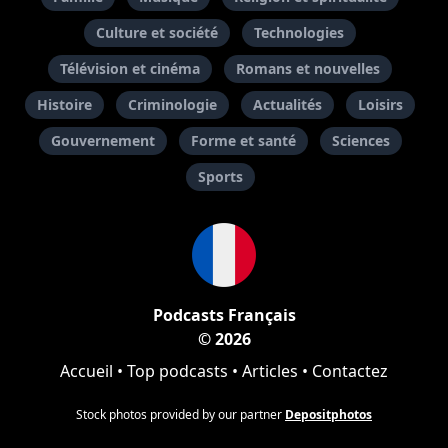
Culture et société
Technologies
Télévision et cinéma
Romans et nouvelles
Histoire
Criminologie
Actualités
Loisirs
Gouvernement
Forme et santé
Sciences
Sports
Podcasts Français
© 2026
Accueil
•
Top podcasts
•
Articles
•
Contactez
Stock photos provided by our partner
Depositphotos