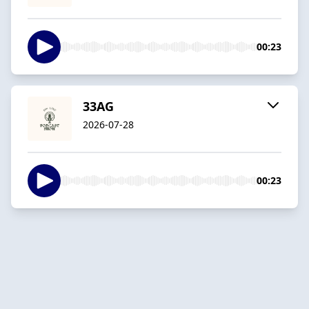
00:23
33AG
2026-07-28
00:23