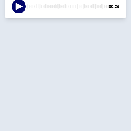
00:26