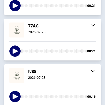
00:21
77AG
2026-07-28
00:21
lv88
2026-07-28
00:16