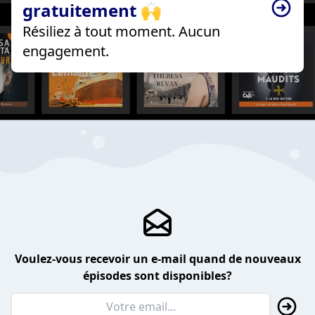
gratuitement 🙌
Résiliez à tout moment. Aucun
engagement.
Voulez-vous recevoir un e-mail quand de nouveaux
épisodes sont disponibles?