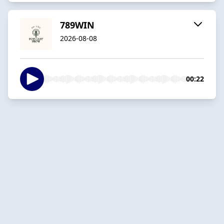
789WIN
2026-08-08
00:22