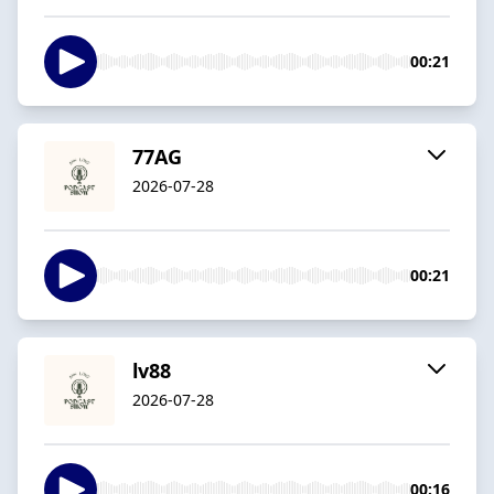
00:21
77AG
2026-07-28
00:21
lv88
2026-07-28
00:16