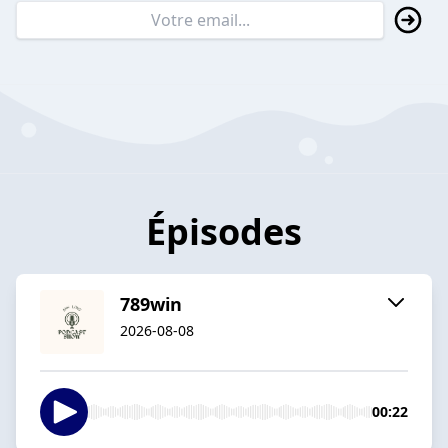
Épisodes
789win
2026-08-08
00:22