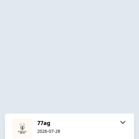
77ag
2026-07-28