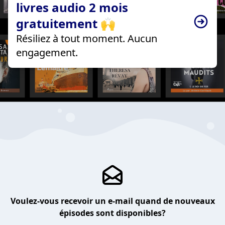
livres audio 2 mois
gratuitement 🙌
Résiliez à tout moment. Aucun
engagement.
Voulez-vous recevoir un e-mail quand de nouveaux
épisodes sont disponibles?