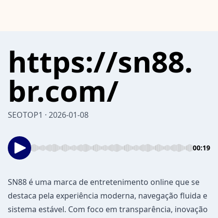
https://sn88.
br.com/
SEOTOP1 · 2026-01-08
00:19
SN88
é uma marca de entretenimento online que se
destaca pela experiência moderna, navegação fluida e
sistema estável. Com foco em transparência, inovação