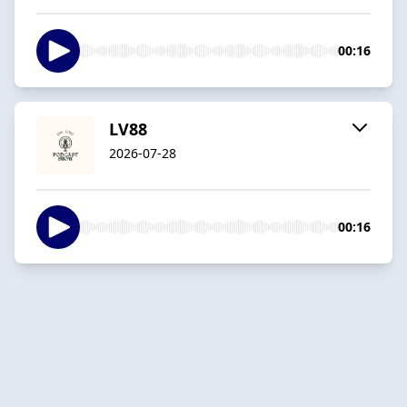
00:16
LV88
2026-07-28
00:16