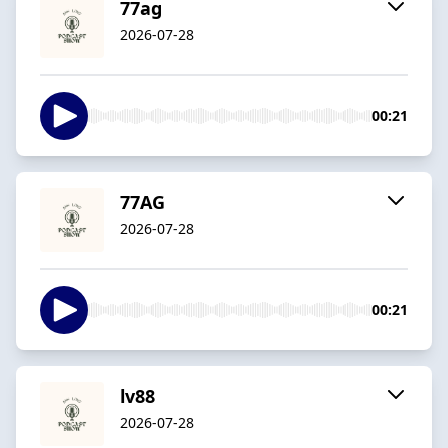
77ag
2026-07-28
00:21
77AG
2026-07-28
00:21
lv88
2026-07-28