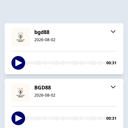
bgd88
2026-08-02
00:31
BGD88
2026-08-02
00:31