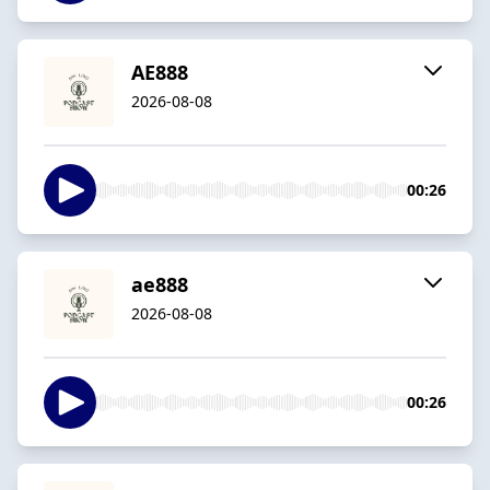
AE888
2026-08-08
00:26
ae888
2026-08-08
00:26