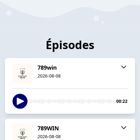
Épisodes
789win
2026-08-08
00:22
789WIN
2026-08-08