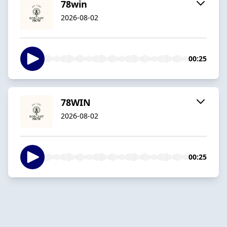
78win
2026-08-02
00:25
78WIN
2026-08-02
00:25