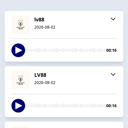
lv88
2026-08-02
00:16
LV88
2026-08-02
00:16