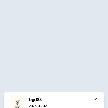
bgd88
2026-08-02