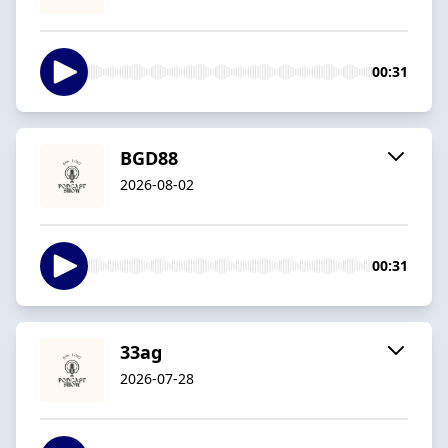
00:31
BGD88
2026-08-02
00:31
33ag
2026-07-28