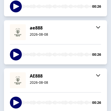
00:26
ae888
2026-08-08
00:26
AE888
2026-08-08
00:26