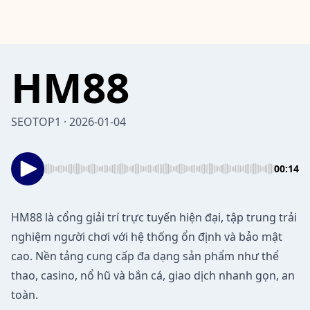
HM88
SEOTOP1 · 2026-01-04
00:14
HM88
là cổng giải trí trực tuyến hiện đại, tập trung trải
nghiệm người chơi với hệ thống ổn định và bảo mật
cao. Nền tảng cung cấp đa dạng sản phẩm như thể
thao, casino, nổ hũ và bắn cá, giao dịch nhanh gọn, an
toàn.