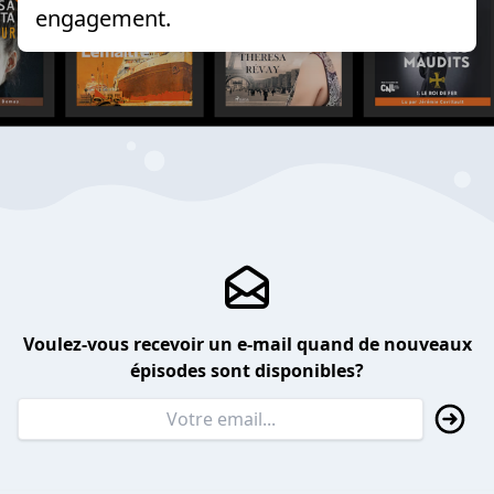
engagement.
Voulez-vous recevoir un e-mail quand de nouveaux
épisodes sont disponibles?