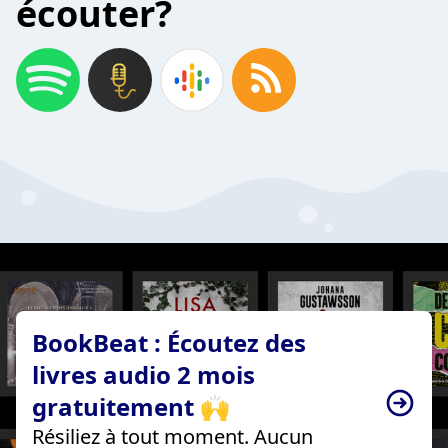
écouter?
BookBeat : Écoutez des
livres audio 2 mois
gratuitement 🙌
Résiliez à tout moment. Aucun