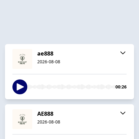
ae888
2026-08-08
00:26
AE888
2026-08-08