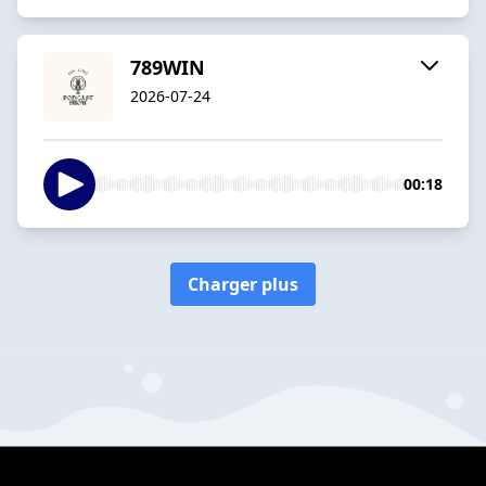
789WIN
2026-07-24
00:18
Charger plus