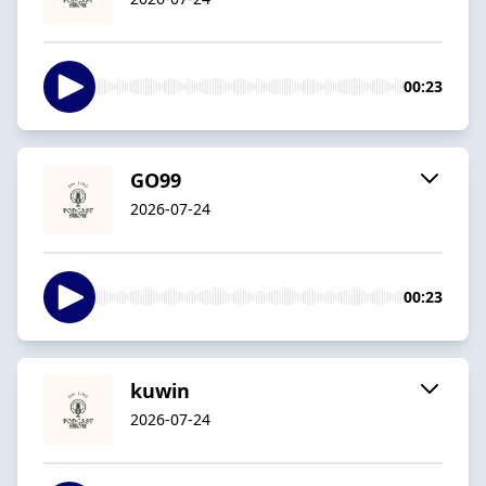
00:23
GO99
2026-07-24
00:23
kuwin
2026-07-24