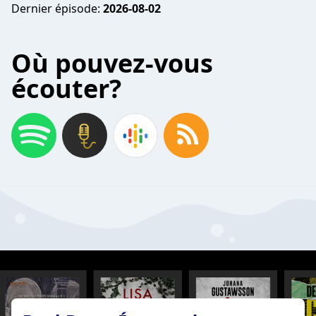
Dernier épisode:
2026-08-02
Où pouvez-vous
écouter?