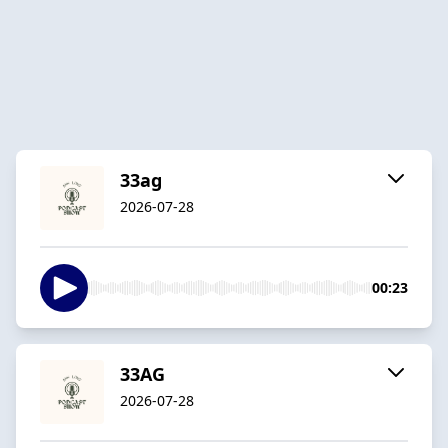
33ag
2026-07-28
00:23
33AG
2026-07-28