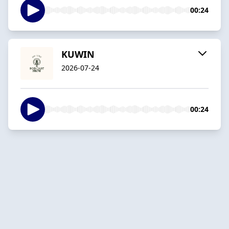
00:24
KUWIN
2026-07-24
00:24