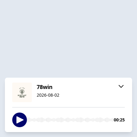
78win
2026-08-02
00:25