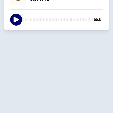
00:31