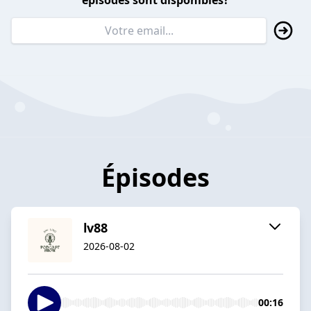
épisodes sont disponibles?
Épisodes
lv88
2026-08-02
00:16