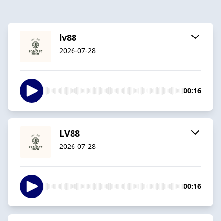
lv88
2026-07-28
00:16
LV88
2026-07-28
00:16