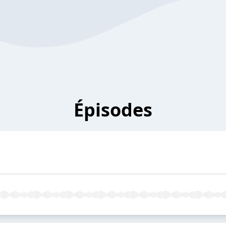
Épisodes