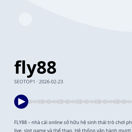
fly88
SEOTOP1 · 2026-02-23
FLY88
– nhà cái online sở hữu hệ sinh thái trò chơi
live, slot game và thể thao. Hệ thống vận hành mượt