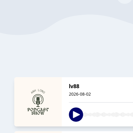
lv88
2026-08-02