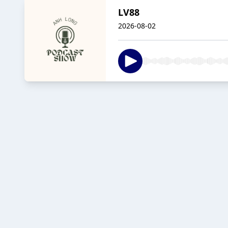
LV88
2026-08-02