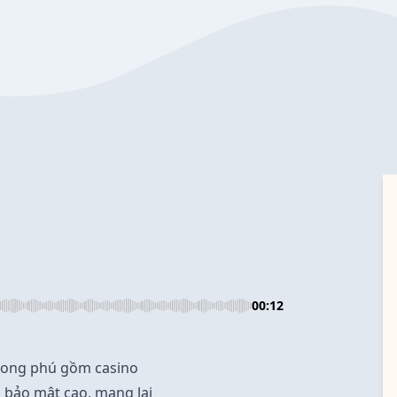
00:12
 phong phú gồm casino
, bảo mật cao, mang lại