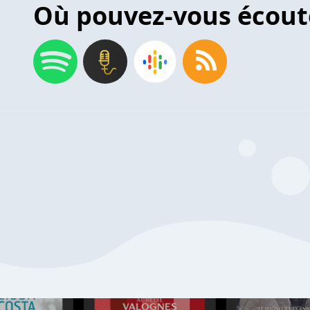
Où pouvez-vous écout