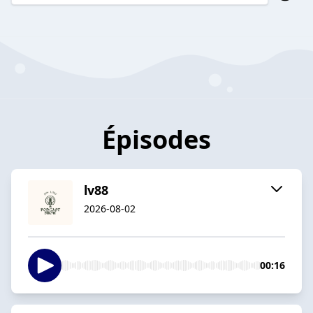
Épisodes
lv88
2026-08-02
00:16