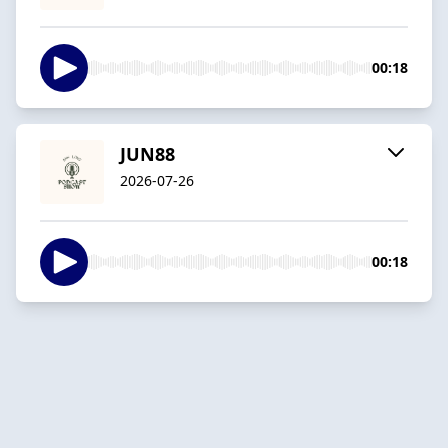
00:18
JUN88
2026-07-26
00:18