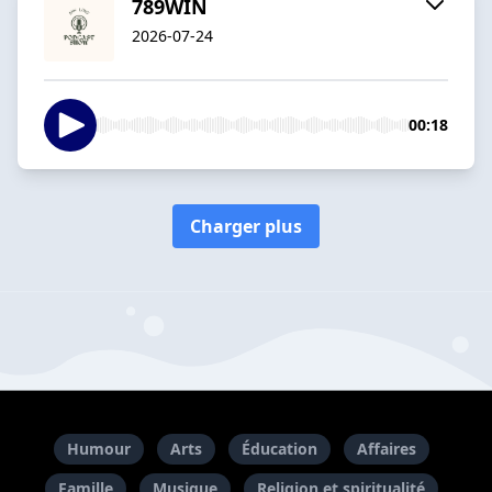
789WIN
2026-07-24
00:18
Charger plus
Humour
Arts
Éducation
Affaires
Famille
Musique
Religion et spiritualité