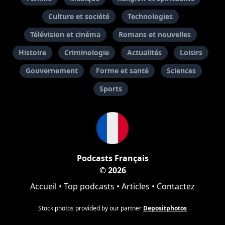
Culture et société
Technologies
Télévision et cinéma
Romans et nouvelles
Histoire
Criminologie
Actualités
Loisirs
Gouvernement
Forme et santé
Sciences
Sports
Podcasts Français
© 2026
Accueil
•
Top podcasts
•
Articles
•
Contactez
Stock photos provided by our partner
Depositphotos