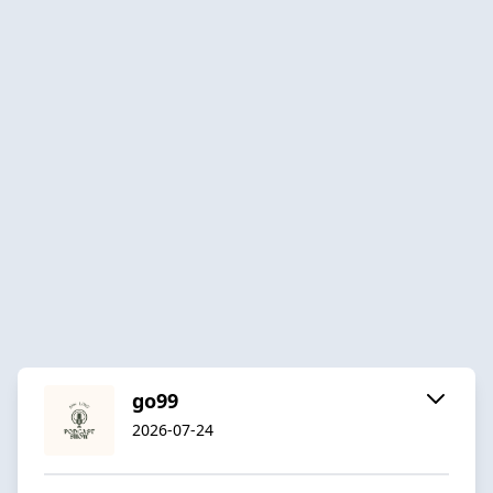
go99
2026-07-24