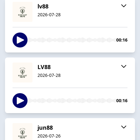
lv88
2026-07-28
00:16
LV88
2026-07-28
00:16
jun88
2026-07-26