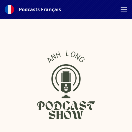
Podcasts Français