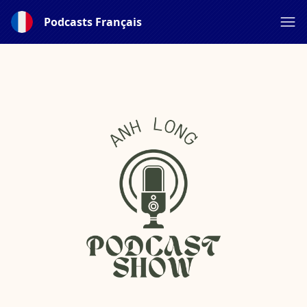
Podcasts Français