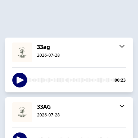
33ag
2026-07-28
00:23
33AG
2026-07-28