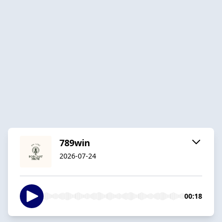
789win
2026-07-24
00:18