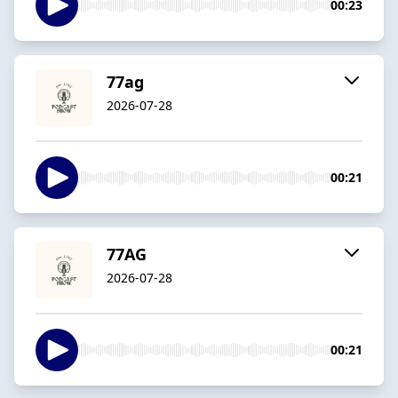
00:23
77ag
2026-07-28
00:21
77AG
2026-07-28
00:21