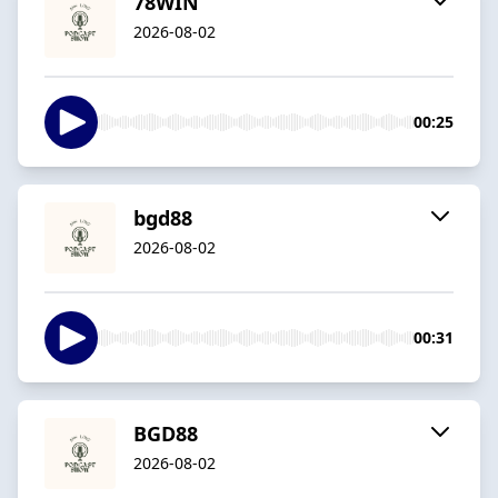
78WIN
2026-08-02
00:25
bgd88
2026-08-02
00:31
BGD88
2026-08-02