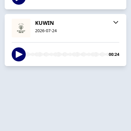
KUWIN
2026-07-24
00:24