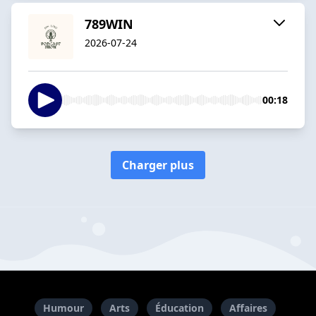
789WIN
2026-07-24
00:18
Charger plus
Humour
Arts
Éducation
Affaires