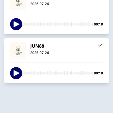
2026-07-26
00:18
JUN88
2026-07-26
00:18