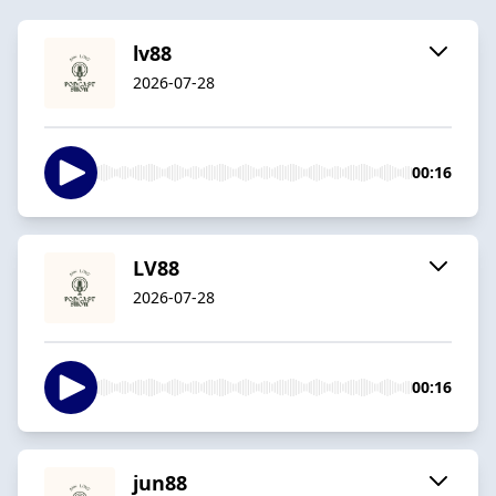
lv88
2026-07-28
00:16
LV88
2026-07-28
00:16
jun88