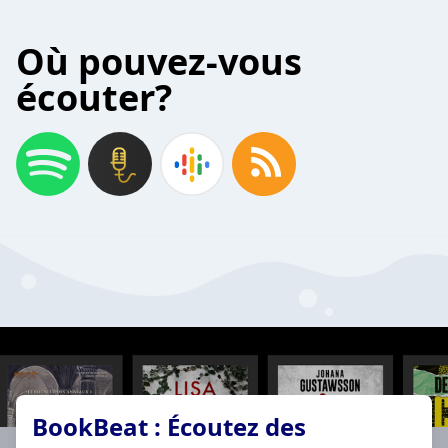
Où pouvez-vous
écouter?
BookBeat : Écoutez des