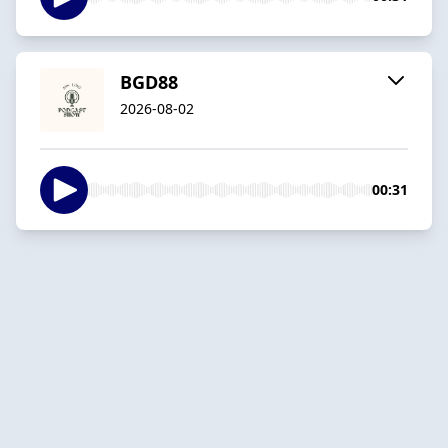
BGD88
2026-08-02
00:31