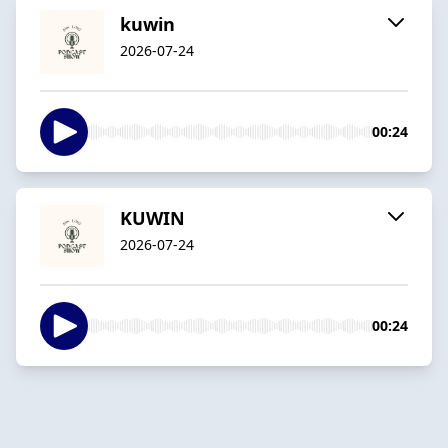
kuwin
2026-07-24
00:24
KUWIN
2026-07-24
00:24