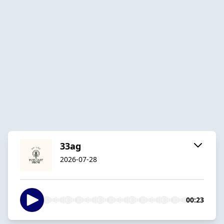
33ag
2026-07-28
00:23