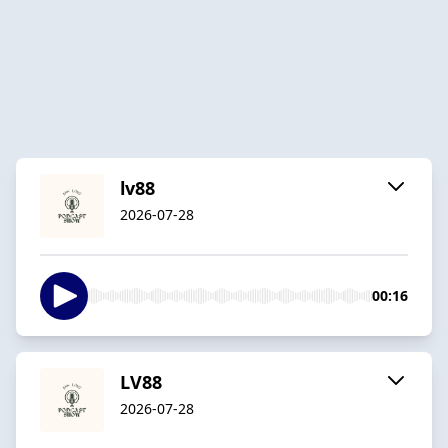
lv88
2026-07-28
00:16
LV88
2026-07-28