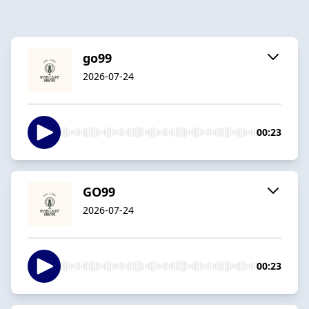
go99
2026-07-24
00:23
GO99
2026-07-24
00:23