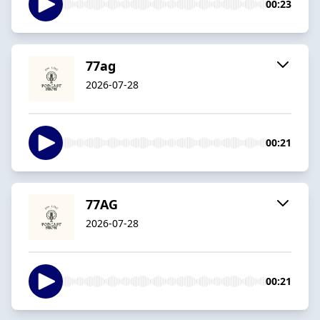
00:23
77ag
2026-07-28
00:21
77AG
2026-07-28
00:21