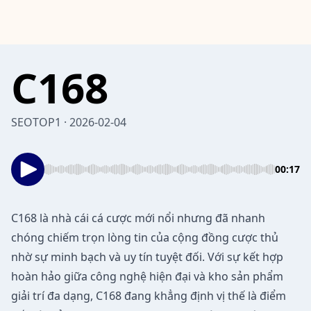
C168
SEOTOP1 · 2026-02-04
00:17
C168
là nhà cái cá cược mới nổi nhưng đã nhanh
chóng chiếm trọn lòng tin của cộng đồng cược thủ
nhờ sự minh bạch và uy tín tuyệt đối. Với sự kết hợp
hoàn hảo giữa công nghệ hiện đại và kho sản phẩm
giải trí đa dạng, C168 đang khẳng định vị thế là điểm