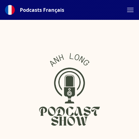
Podcasts Français