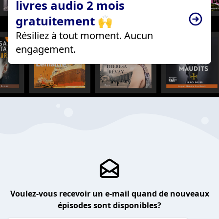
livres audio 2 mois
gratuitement 🙌
Résiliez à tout moment. Aucun
engagement.
Voulez-vous recevoir un e-mail quand de nouveaux
épisodes sont disponibles?