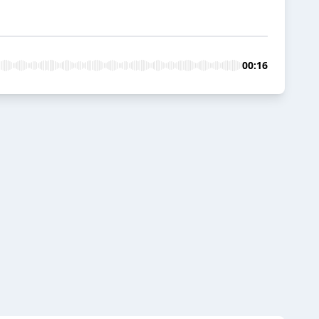
00:16