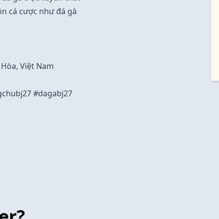
ôn cá cược như đá gà
h Hòa, Việt Nam
ngchubj27 #dagabj27
er?