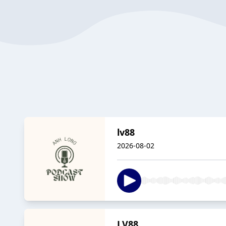
lv88
2026-08-02
LV88