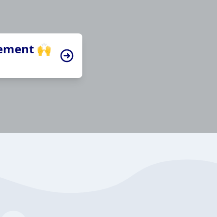
tement 🙌