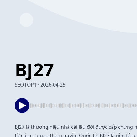
BJ27
SEOTOP1 · 2026-04-25
BJ27
là thương hiệu nhà cái lâu đời được cấp chứng
từ các cơ quan thẩm quyền Quốc tế. BJ27 là nền tảng