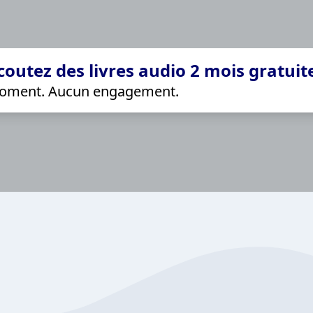
coutez des livres audio 2 mois gratui
 moment. Aucun engagement.