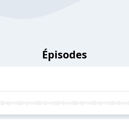
Épisodes