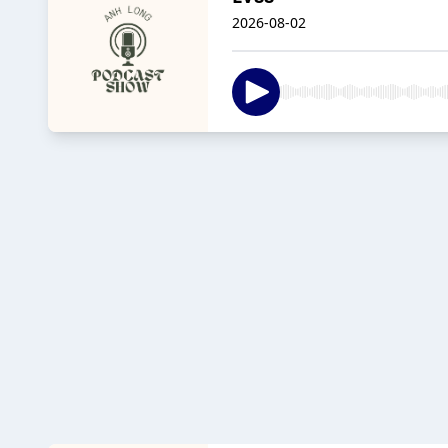
2026-08-02