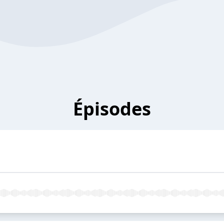
Épisodes