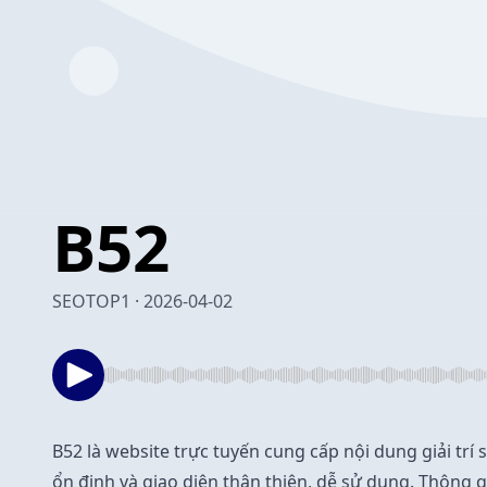
B52
SEOTOP1 · 2026-04-02
B52
là website trực tuyến cung cấp nội dung giải trí
ổn định và giao diện thân thiện, dễ sử dụng. Thông 