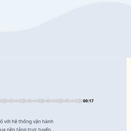
00:17
 số với hệ thống vận hành
qua nền tảng trực tuyến,