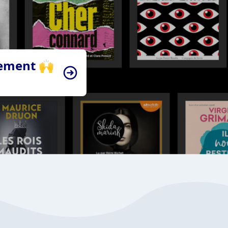
tement 🙌