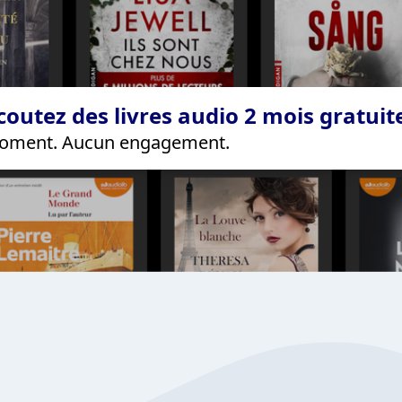
coutez des livres audio 2 mois gratui
 moment. Aucun engagement.