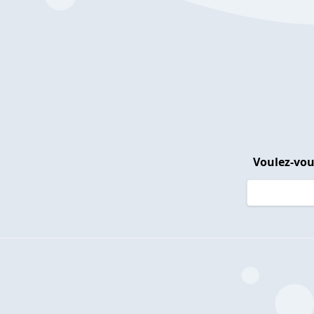
Voulez-vou