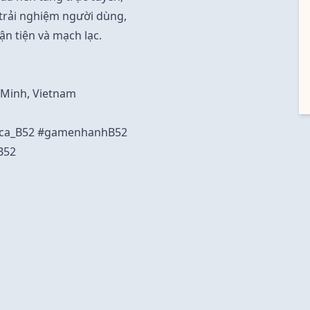
 trải nghiệm người dùng,
n tiện và mạch lạc.
í Minh, Vietnam
anca_B52 #gamenhanhB52
B52