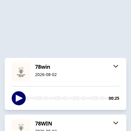
78win
2026-08-02
00:25
78WIN