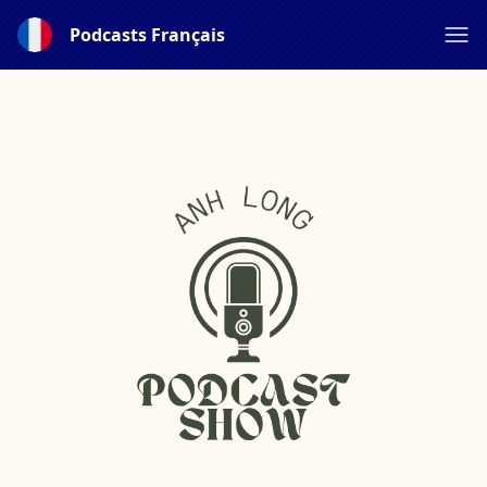
Podcasts Français