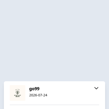
go99
2026-07-24