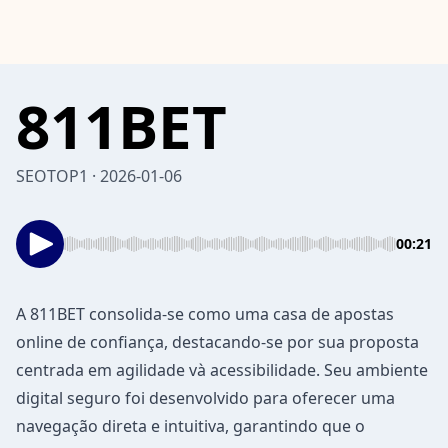
811BET
SEOTOP1 · 2026-01-06
00:21
A
811BET
consolida-se como uma casa de apostas
online de confiança, destacando-se por sua proposta
centrada em agilidade và acessibilidade. Seu ambiente
digital seguro foi desenvolvido para oferecer uma
navegação direta e intuitiva, garantindo que o