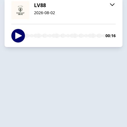
LV88
2026-08-02
00:16