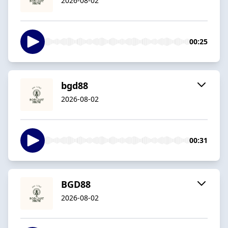
2026-08-02
00:25
bgd88
2026-08-02
00:31
BGD88
2026-08-02