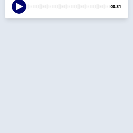
00:31