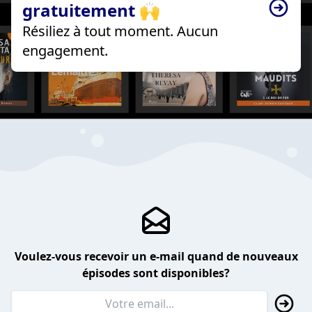
gratuitement 🙌
Résiliez à tout moment. Aucun
engagement.
Voulez-vous recevoir un e-mail quand de nouveaux
épisodes sont disponibles?