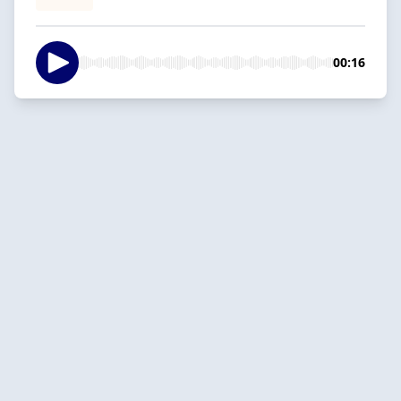
00:16