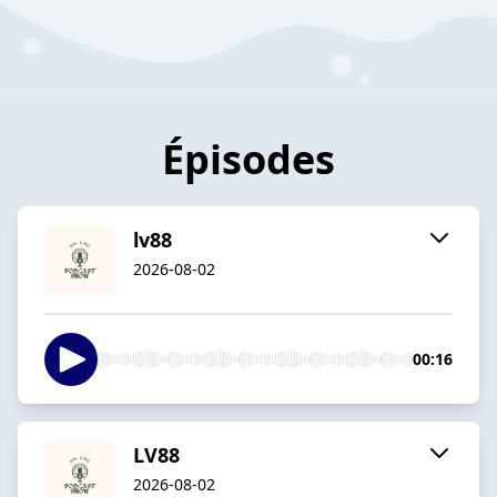
Épisodes
lv88
2026-08-02
00:16
LV88
2026-08-02