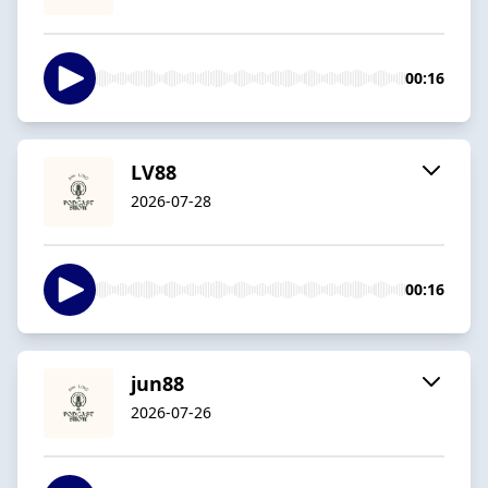
00:16
LV88
2026-07-28
00:16
jun88
2026-07-26