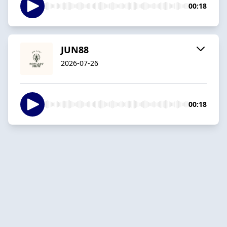
00:18
JUN88
2026-07-26
00:18