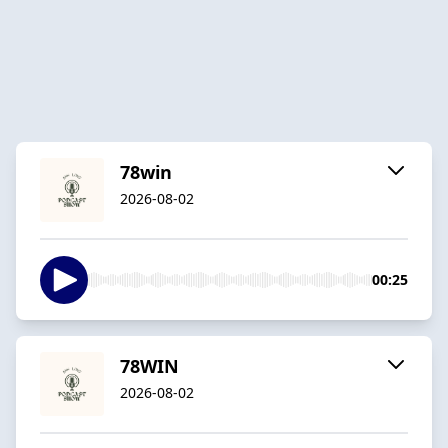
78win
2026-08-02
00:25
78WIN
2026-08-02