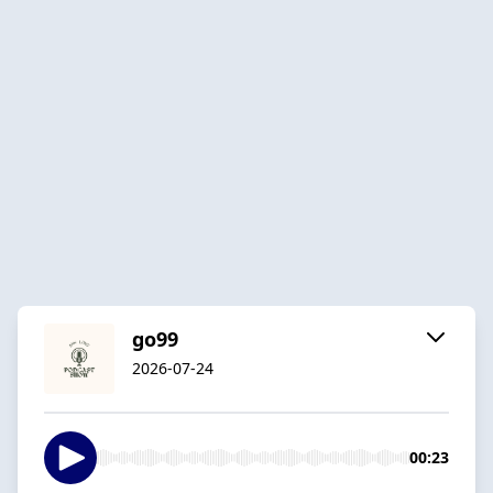
go99
2026-07-24
00:23