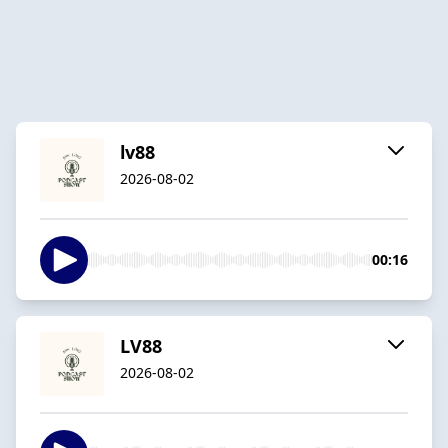
lv88
2026-08-02
00:16
LV88
2026-08-02