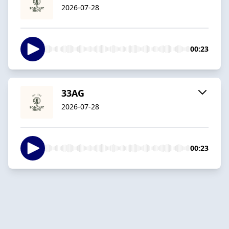
2026-07-28
00:23
33AG
2026-07-28
00:23