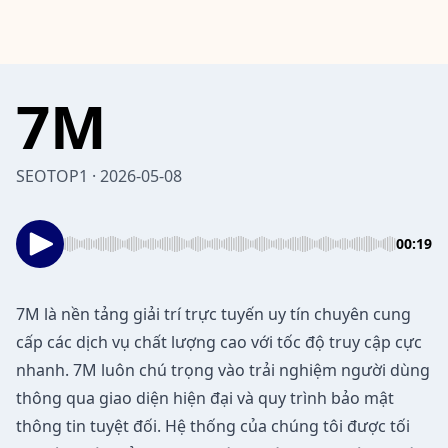
7M
SEOTOP1 · 2026-05-08
00:19
7M
là nền tảng giải trí trực tuyến uy tín chuyên cung
cấp các dịch vụ chất lượng cao với tốc độ truy cập cực
nhanh. 7M luôn chú trọng vào trải nghiệm người dùng
thông qua giao diện hiện đại và quy trình bảo mật
thông tin tuyệt đối. Hệ thống của chúng tôi được tối