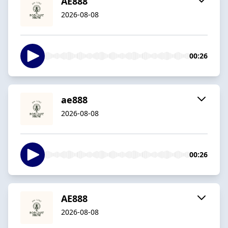
AE888
2026-08-08
00:26
ae888
2026-08-08
00:26
AE888
2026-08-08