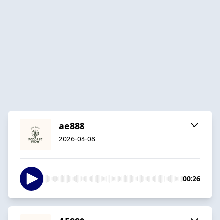
ae888
2026-08-08
00:26