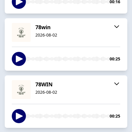
00:16
78win
2026-08-02
00:25
78WIN
2026-08-02
00:25