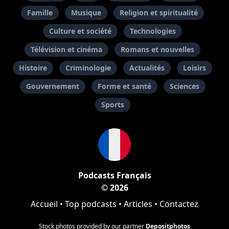
Famille
Musique
Religion et spiritualité
Culture et société
Technologies
Télévision et cinéma
Romans et nouvelles
Histoire
Criminologie
Actualités
Loisirs
Gouvernement
Forme et santé
Sciences
Sports
Podcasts Français
© 2026
Accueil
•
Top podcasts
•
Articles
•
Contactez
Stock photos provided by our partner
Depositphotos