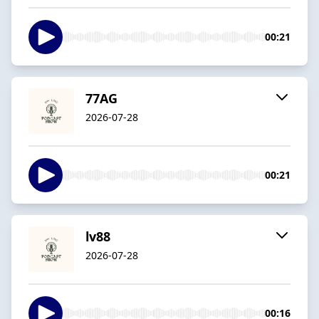
00:21
77AG
2026-07-28
00:21
lv88
2026-07-28
00:16