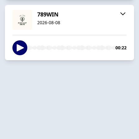
789WIN
2026-08-08
00:22