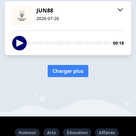
JUN88
2026-07-26
00:18
Charger plus
Humour
Arts
Éducation
Affaires