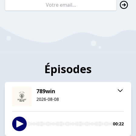
Épisodes
789win
2026-08-08
00:22