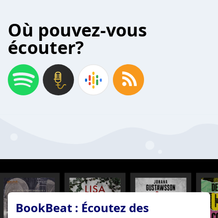
Où pouvez-vous
écouter?
BookBeat : Écoutez des