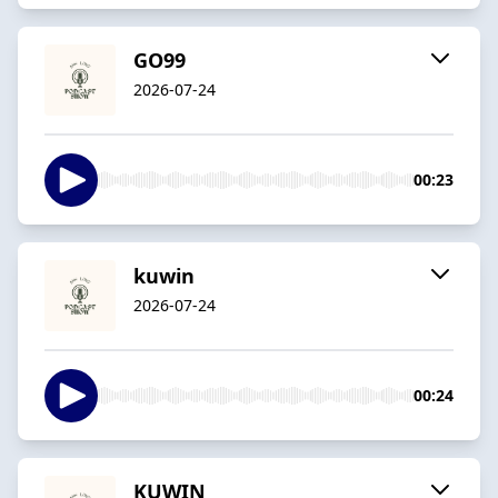
GO99
2026-07-24
00:23
kuwin
2026-07-24
00:24
KUWIN