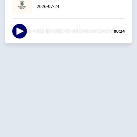
2026-07-24
00:24