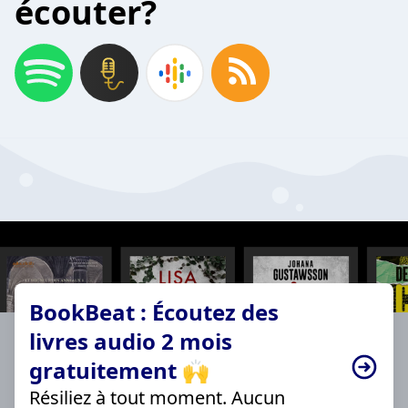
écouter?
BookBeat : Écoutez des
livres audio 2 mois
gratuitement 🙌
Résiliez à tout moment. Aucun