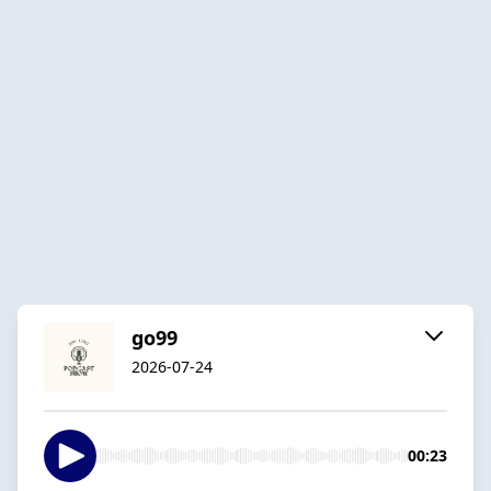
go99
2026-07-24
00:23