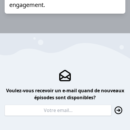
engagement.
Voulez-vous recevoir un e-mail quand de nouveaux
épisodes sont disponibles?