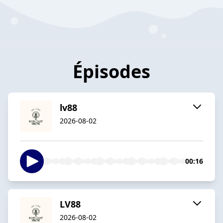
Épisodes
lv88
2026-08-02
00:16
LV88
2026-08-02