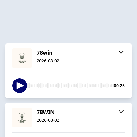
78win
2026-08-02
00:25
78WIN
2026-08-02