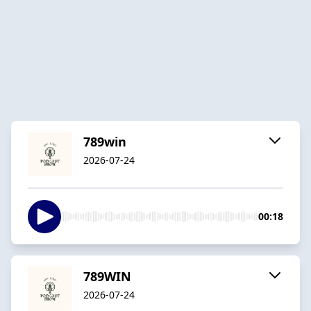
789win
2026-07-24
00:18
789WIN
2026-07-24