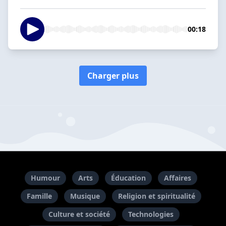
00:18
Charger plus
Humour
Arts
Éducation
Affaires
Famille
Musique
Religion et spiritualité
Culture et société
Technologies