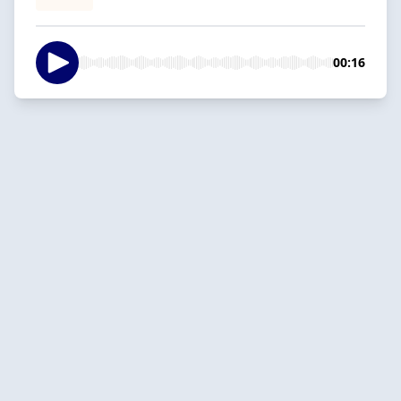
00:16