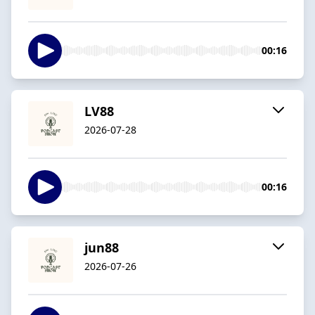
00:16
LV88
2026-07-28
00:16
jun88
2026-07-26