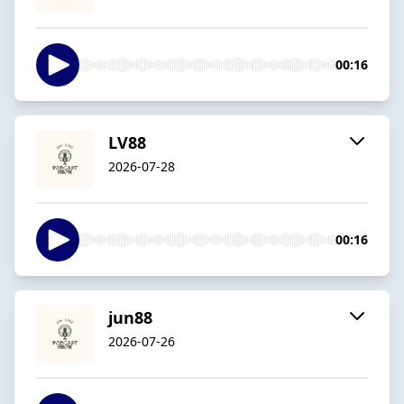
00:16
LV88
2026-07-28
00:16
jun88
2026-07-26