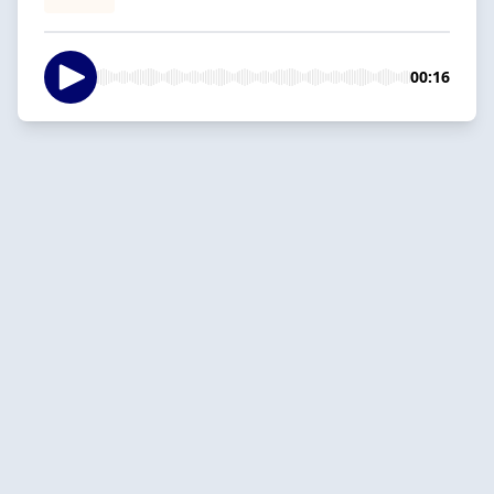
00:16