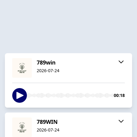
789win
2026-07-24
00:18
789WIN
2026-07-24