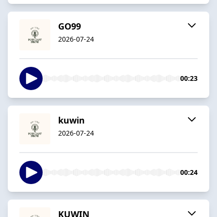
GO99
2026-07-24
00:23
kuwin
2026-07-24
00:24
KUWIN