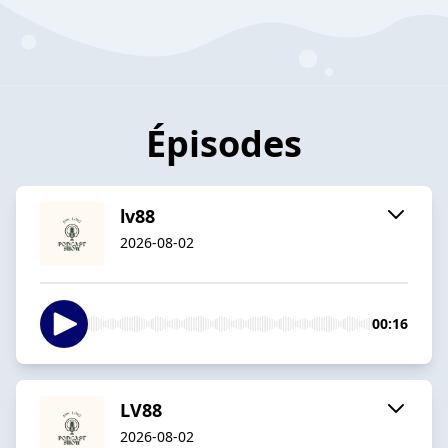
Épisodes
lv88
2026-08-02
00:16
LV88
2026-08-02