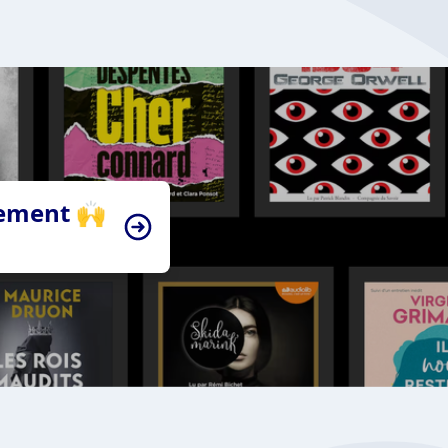
tement 🙌