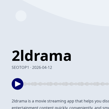
⁠2ldrama
SEOTOP1 · 2026-04-12
2ldrama
is a movie streaming app that helps you dis
entertainment content quickly, conveniently, and sm