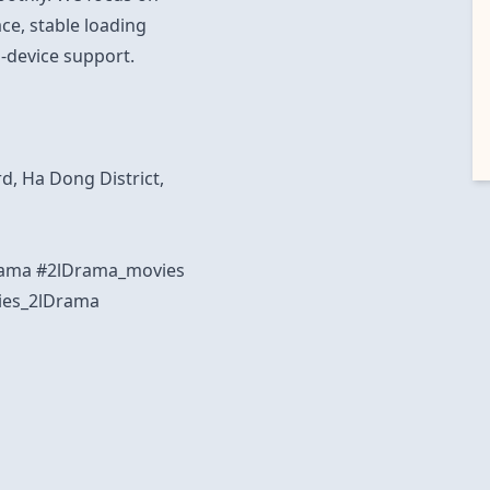
ace, stable loading
-device support.
d, Ha Dong District,
Drama #2lDrama_movies
ies_2lDrama