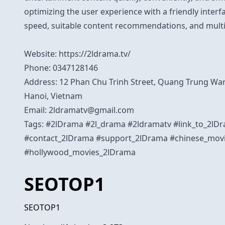
optimizing the user experience with a friendly interf
speed, suitable content recommendations, and multi
Website:
https://2ldrama.tv/
Phone: 0347128146
Address: 12 Phan Chu Trinh Street, Quang Trung War
Hanoi, Vietnam
Email:
2ldramatv@gmail.com
Tags: #2lDrama #2l_drama #2ldramatv #link_to_2l
#contact_2lDrama #support_2lDrama #chinese_mov
#hollywood_movies_2lDrama
SEOTOP1
SEOTOP1