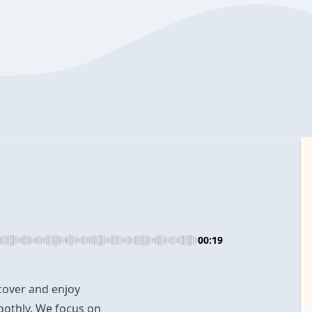
00:19
cover and enjoy
oothly. We focus on