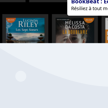
BookBeat : É
Résiliez à tout