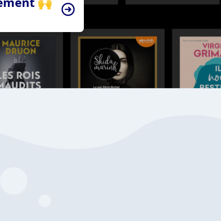
tement 🙌