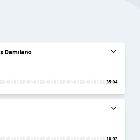
ois Damilano
35:04
10:02