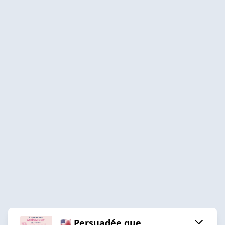
🇺🇸 Persuadée que