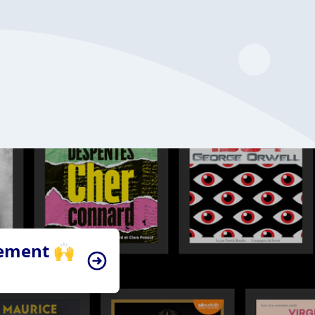
tement 🙌