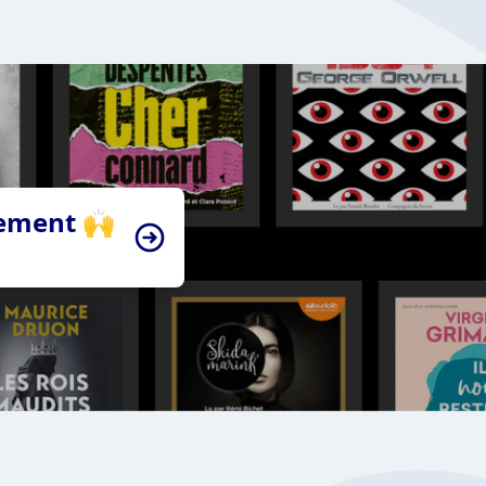
tement 🙌