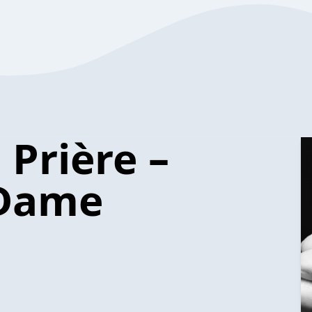
a Prière –
 Dame