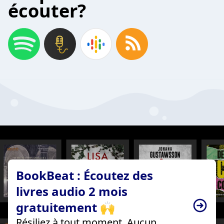
écouter?
BookBeat : Écoutez des
livres audio 2 mois
gratuitement 🙌
Résiliez à tout moment. Aucun