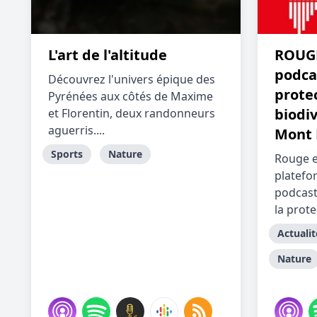
L'art de l'altitude
ROUGE
podcas
Découvrez l'univers épique des
protec
Pyrénées aux côtés de Maxime
biodiv
et Florentin, deux randonneurs
aguerris....
Mont 
Sports
Nature
Rouge e
platefo
podcast
la protec
Actualit
Nature