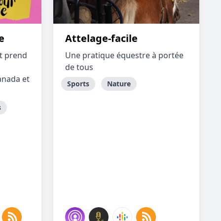
e
Attelage-facile
ot prend
Une pratique équestre à portée
de tous
anada et
Sports
Nature
s