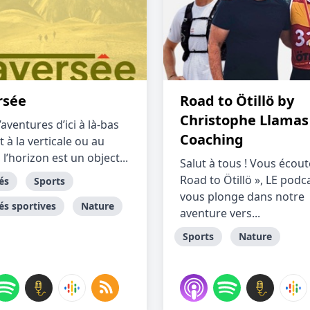
rsée
Road to Ötillö by
Christophe Llamas
’aventures d’ici à là-bas
Coaching
it à la verticale ou au
, l’horizon est un object...
Salut à tous ! Vous écout
Road to Ötillö », LE podc
és
Sports
vous plonge dans notre
és sportives
Nature
aventure vers...
Sports
Nature