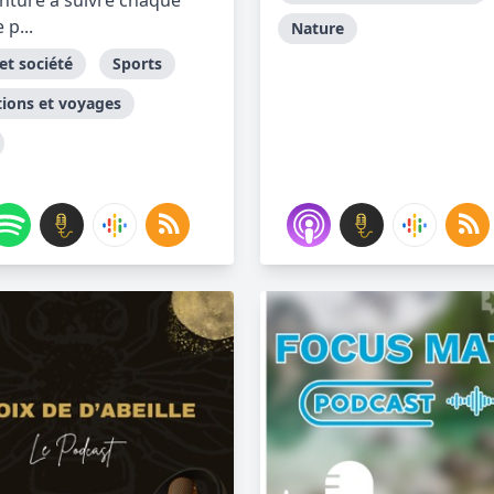
nture à suivre chaque
p...
Nature
et société
Sports
tions et voyages