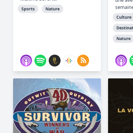
une ave
semaine 
Sports
Nature
Culture 
Destina
Nature