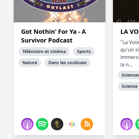
Got Nothin' For Ya - A
LA VO
Survivor Podcast
"La Voix
qu'un s
Télévision et cinéma
Sports
immersi
Nature
Dans les coulisses
la n...
Science
Science 