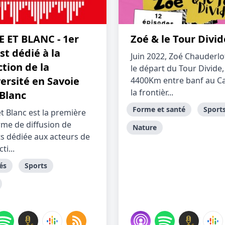
 ET BLANC - 1er
Zoé & le Tour Divid
t dédié à la
Juin 2022, Zoé Chauderl
tion de la
le départ du Tour Divide,
ersité en Savoie
4400Km entre banf au C
la frontièr...
Blanc
Forme et santé
Sport
t Blanc est la première
rme de diffusion de
Nature
s dédiée aux acteurs de
ti...
és
Sports