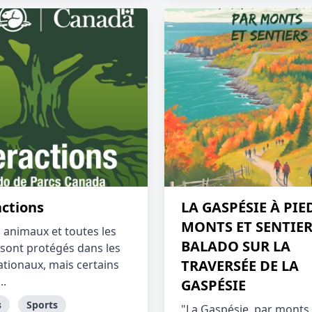
actions
LA GASPÉSIE À PIE
MONTS ET SENTIERS
s animaux et toutes les
BALADO SUR LA
 sont protégés dans les
TRAVERSÉE DE LA
ationaux, mais certains
..
GASPÉSIE
s
Sports
"La Gaspésie, par monts 