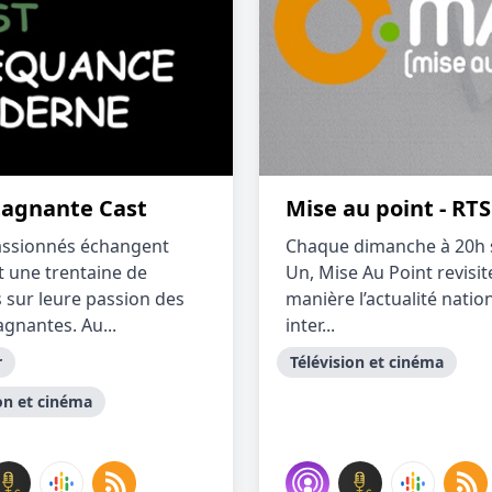
tagnante Cast
Mise au point - RT
ssionnés échangent
Chaque dimanche à 20h 
 une trentaine de
Un, Mise Au Point revisit
 sur leure passion des
manière l’actualité natio
agnantes. Au...
inter...
r
Télévision et cinéma
on et cinéma