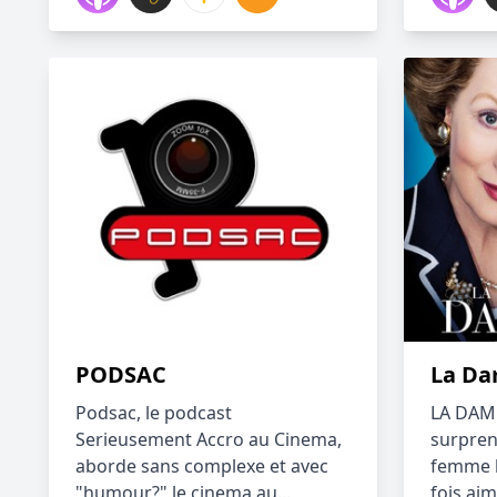
PODSAC
La Da
Podsac, le podcast
LA DAME
Serieusement Accro au Cinema,
surpren
aborde sans complexe et avec
femme 
"humour?" le cinema au...
fois aim