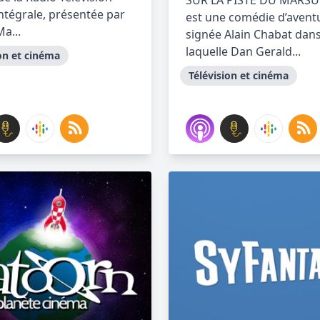
SUR LA PISTE DU MARSU
intégrale, présentée par
est une comédie d’avent
a...
signée Alain Chabat dan
laquelle Dan Gerald...
on et cinéma
Télévision et cinéma