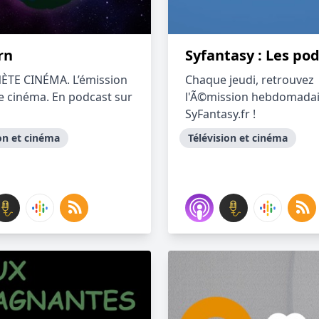
rn
Syfantasy : Les po
ÈTE CINÉMA. L’émission
Chaque jeudi, retrouvez
e cinéma. En podcast sur
l'Ã©mission hebdomadai
SyFantasy.fr !
on et cinéma
Télévision et cinéma