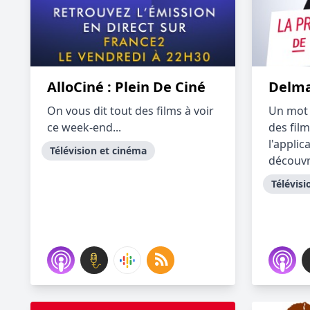
AlloCiné : Plein De Ciné
Delma
On vous dit tout des films à voir
Un mot d
ce week-end...
des fil
l'appli
Télévision et cinéma
découvr.
Télévisi