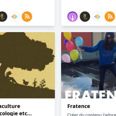
culture
Fratence
ologie etc...
Créer du contenu j'adore 