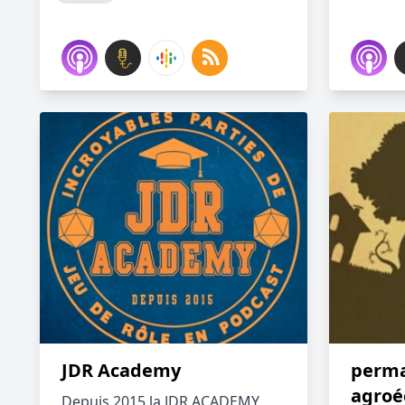
JDR Academy
perma
agroéc
Depuis 2015 la JDR ACADEMY