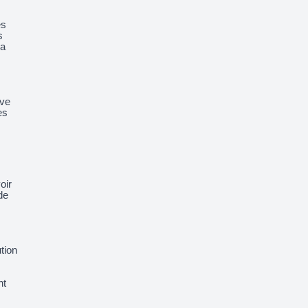
es
s
La
ive
es
oir
de
tion
nt