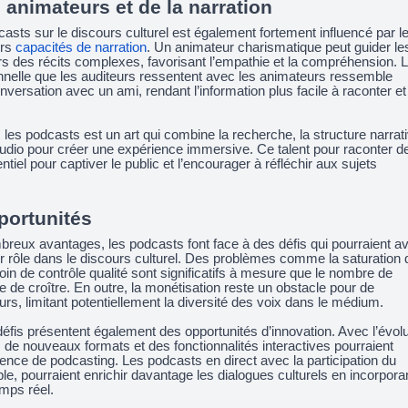
 animateurs et de la narration
asts sur le discours culturel est également fortement influencé par l
urs
capacités de narration
. Un animateur charismatique peut guider le
rs des récits complexes, favorisant l’empathie et la compréhension. 
nelle que les auditeurs ressentent avec les animateurs ressemble
versation avec un ami, rendant l’information plus facile à raconter et
 les podcasts est un art qui combine la recherche, la structure narrat
audio pour créer une expérience immersive. Ce talent pour raconter d
ntiel pour captiver le public et l’encourager à réfléchir aux sujets
portunités
reux avantages, les podcasts font face à des défis qui pourraient av
r rôle dans le discours culturel. Des problèmes comme la saturation 
oin de contrôle qualité sont significatifs à mesure que le nombre de
 de croître. En outre, la monétisation reste un obstacle pour de
s, limitant potentiellement la diversité des voix dans le médium.
fis présentent également des opportunités d’innovation. Avec l’évolu
, de nouveaux formats et des fonctionnalités interactives pourraient
ience de podcasting. Les podcasts en direct avec la participation du
le, pourraient enrichir davantage les dialogues culturels en incorpora
mps réel.