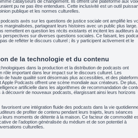
comme catalyseurs de changement. Ils offrent une plateforme aux voi
uraient pu ne pas être entendues. Cette inclusivité est un outil puissan
pinion publique et les normes culturelles.
podcasts axés sur les questions de justice sociale ont amplifié les v
marginalisées, partageant leurs histoires avec un public plus large.
 remettent en question les récits existants et incitent les auditeurs à
s perspectives sur diverses questions sociales. Ce faisant, les podc
as de refléter le discours culturel ; ils y participent activement et le
ion de la technologie et du contenu
nologiques dans la production et la distribution de podcasts ont
 rôle important dans leur impact sur le discours culturel. Les
o de haute qualité sont désormais plus accessibles, et des platefor
 Apple Podcasts offrent une scène mondiale aux créateurs. De plus,
’intelligence artificielle dans les algorithmes de recommandation de con
s à découvrir de nouveaux podcasts, élargissant ainsi leurs horizons
favorisent une intégration fluide des podcasts dans la vie quotidienne
diteurs de profiter de contenu pendant leurs trajets, leurs séances
u leurs moments de détente à la maison. Ce facteur de commodité e
icative de l’adoption généralisée du médium et de son potentiel à
nversations culturelles.