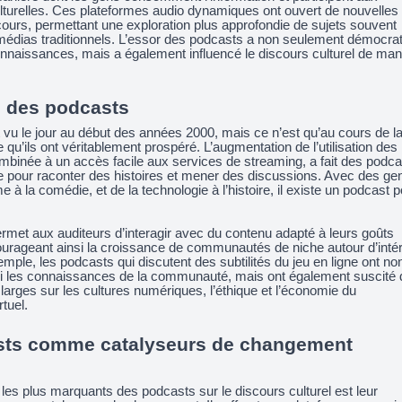
lturelles. Ces plateformes audio dynamiques ont ouvert de nouvelles
cours, permettant une exploration plus approfondie de sujets souvent
 médias traditionnels. L’essor des podcasts a non seulement démocrat
onnaissances, mais a également influencé le discours culturel de man
n des podcasts
 vu le jour au début des années 2000, mais ce n’est qu’au cours de l
 qu’ils ont véritablement prospéré. L’augmentation de l’utilisation des
binée à un accès facile aux services de streaming, a fait des podca
e pour raconter des histoires et mener des discussions. Avec des ge
me à la comédie, et de la technologie à l’histoire, il existe un podcast 
ermet aux auditeurs d’interagir avec du contenu adapté à leurs goûts
ourageant ainsi la croissance de communautés de niche autour d’inté
mple, les podcasts qui discutent des subtilités du jeu en ligne ont no
i les connaissances de la communauté, mais ont également suscité
larges sur les cultures numériques, l’éthique et l’économie du
tuel.
sts comme catalyseurs de changement
les plus marquants des podcasts sur le discours culturel est leur