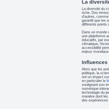
La diversi
La diversité du c
riche. Des émissi
d’autres, comme T
garantit que les
différents points 
Dans un monde où
une plateforme a
éducatifs, par e
climatique, l’éco
accessibilité per
enjeux mondiaux 
Influences
Alors que les po
politique, la sci
ont un impact sur
en particulier le
l
soulignant son i
numérique interac
technologie du je
manière dont les 
des expériences 