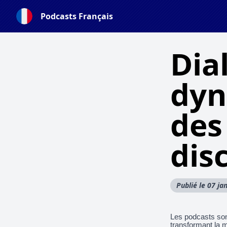
Podcasts Français
Dia
dyn
des
dis
Publié le 07 ja
Les podcasts son
transformant la m