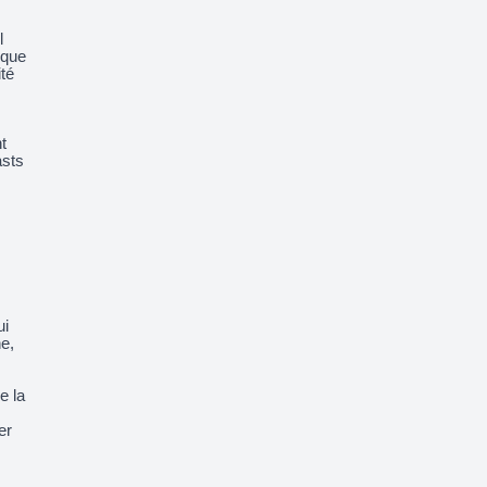
l
 que
ité
t
asts
ui
ne,
e la
er