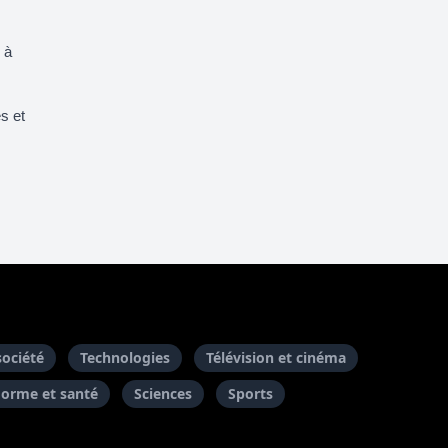
 à
s
s et
société
Technologies
Télévision et cinéma
Forme et santé
Sciences
Sports