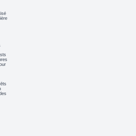
isé
ière
a
sts
nres
pour
rêts
n
 des