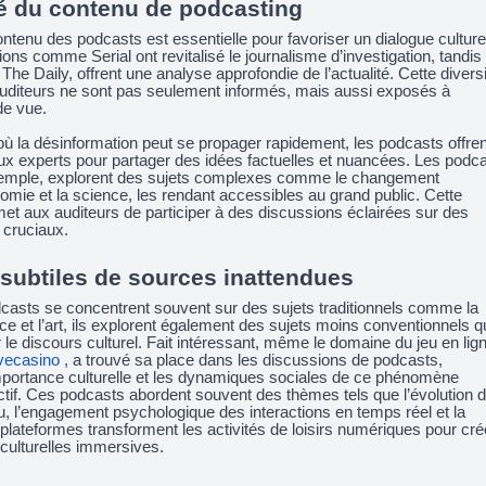
té du contenu de podcasting
ontenu des podcasts est essentielle pour favoriser un dialogue culture
ons comme Serial ont revitalisé le journalisme d’investigation, tandis
he Daily, offrent une analyse approfondie de l’actualité. Cette divers
 auditeurs ne sont pas seulement informés, mais aussi exposés à
de vue.
 la désinformation peut se propager rapidement, les podcasts offren
ux experts pour partager des idées factuelles et nuancées. Les podc
xemple, explorent des sujets complexes comme le changement
nomie et la science, les rendant accessibles au grand public. Cette
met aux auditeurs de participer à des discussions éclairées sur des
cruciaux.
 subtiles de sources inattendues
dcasts se concentrent souvent sur des sujets traditionnels comme la
ence et l’art, ils explorent également des sujets moins conventionnels q
 le discours culturel. Fait intéressant, même le domaine du jeu en lig
ivecasino
, a trouvé sa place dans les discussions de podcasts,
mportance culturelle et les dynamiques sociales de ce phénomène
tif. Ces podcasts abordent souvent des thèmes tels que l’évolution d
u, l’engagement psychologique des interactions en temps réel et la
plateformes transforment les activités de loisirs numériques pour cré
culturelles immersives.