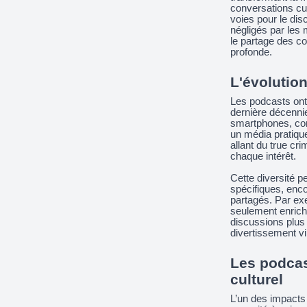
conversations cu
voies pour le dis
négligés par les
le partage des c
profonde.
L'évolutio
Les podcasts ont
dernière décennie
smartphones, com
un média pratiqu
allant du true cri
chaque intérêt.
Cette diversité p
spécifiques, enc
partagés. Par exe
seulement enrich
discussions plus 
divertissement vir
Les podca
culturel
L’un des impacts 