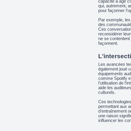
capacité à agir 
qui, autrement, a
pour façonner l’o
Par exemple, les 
des communautés 
Ces conversations
reconsidérer leur
ne se contentent p
façonnent.
L'intersect
Les avancées tech
également joué un
équipements audi
comme Spotify et
l’utilisation de l
aide les auditeur
culturels.
Ces technologies 
permettant aux au
d’entraînement o
une raison signif
influencer les co