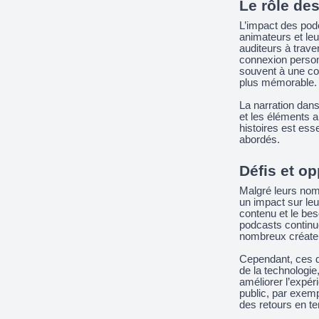
Le rôle des
L’impact des podc
animateurs et le
auditeurs à trave
connexion person
souvent à une con
plus mémorable.
La narration dans
et les éléments 
histoires est esse
abordés.
Défis et op
Malgré leurs nomb
un impact sur leu
contenu et le bes
podcasts continue
nombreux créateur
Cependant, ces dé
de la technologie
améliorer l’expér
public, par exemp
des retours en te