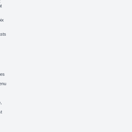
x
t
oix
asts
mes
tenu
,
st