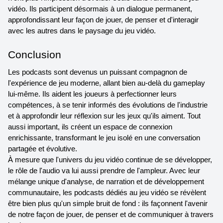
vidéo. Ils participent désormais à un dialogue permanent, 
approfondissant leur façon de jouer, de penser et d'interagir 
avec les autres dans le paysage du jeu vidéo.
Conclusion
Les podcasts sont devenus un puissant compagnon de 
l'expérience de jeu moderne, allant bien au-delà du gameplay 
lui-même. Ils aident les joueurs à perfectionner leurs 
compétences, à se tenir informés des évolutions de l'industrie 
et à approfondir leur réflexion sur les jeux qu'ils aiment. Tout 
aussi important, ils créent un espace de connexion 
enrichissante, transformant le jeu isolé en une conversation 
partagée et évolutive.
À mesure que l'univers du jeu vidéo continue de se développer, 
le rôle de l'audio va lui aussi prendre de l'ampleur. Avec leur 
mélange unique d'analyse, de narration et de développement 
communautaire, les podcasts dédiés au jeu vidéo se révèlent 
être bien plus qu'un simple bruit de fond : ils façonnent l'avenir 
de notre façon de jouer, de penser et de communiquer à travers 