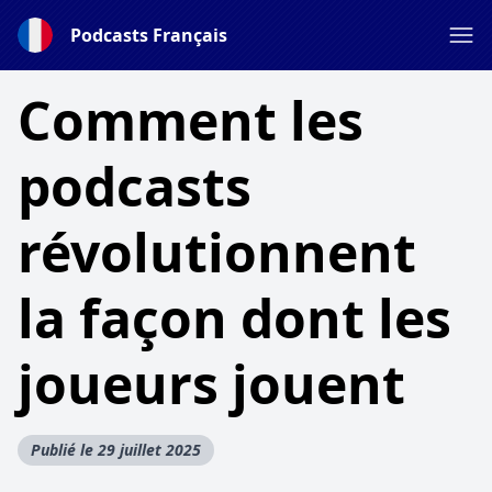
Podcasts Français
Comment les
podcasts
révolutionnent
la façon dont les
joueurs jouent
Publié le 29 juillet 2025